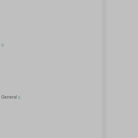
s
l General