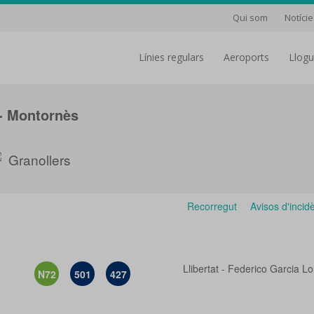
Qui som
Notície
línies regulars
aeroports
Llog
- Montornès
Granollers
Recorregut
Avisos d'incid
Llibertat - Federico Garcia L
N72
501
427