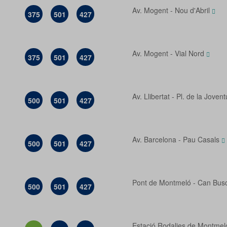
Av. Mogent - Nou d'Abril
375
501
427
Av. Mogent - Vial Nord
375
501
427
Av. Llibertat - Pl. de la Joven
500
501
427
Av. Barcelona - Pau Casals
500
501
427
Pont de Montmeló - Can Bus
500
501
427
Estació Rodalies de Montme