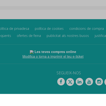
olítica de privadesa
política de cookies
condicions de compra
eqüents
ofertes de feina
publicitat als nostres busos
justific
Les teves compres online
Modifica o torna a imprimir el teu e-ticket
SEGUEIX-NOS