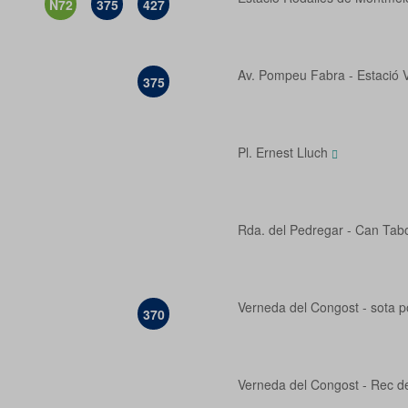
N72
375
427
Av. Pompeu Fabra - Estació 
375
Pl. Ernest Lluch
Rda. del Pedregar - Can Tab
Verneda del Congost - sota p
370
Verneda del Congost - Rec d