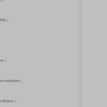
Vella
ola
ont autopista
el Molinar