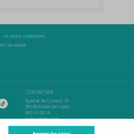
el nostre compromís
ants de retard
CONTACTAR
Apartat de Correus, 31
08100 Mollet del Vallès
900 13 00 14
www.sagales.com
info@sagales.com
Permet-les totes