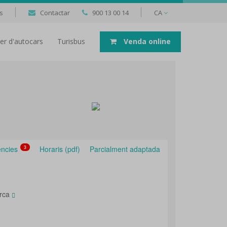
s
Contactar
900 13 00 14
CA
uer d'autocars
Turisbus
Venda online
ències
3
Horaris (pdf)
Parcialment adaptada
orca