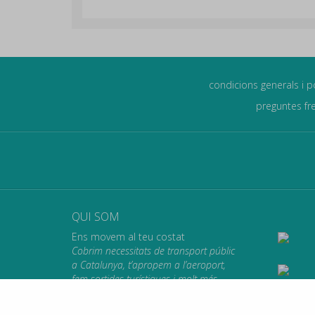
condicions generals i p
preguntes fr
QUI SOM
Ens movem al teu costat
Cobrim necessitats de transport públic
a Catalunya, t’apropem a l’aeroport,
fem sortides turístiques i molt més.
Et portem on vulguis anar.