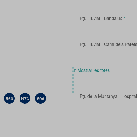
Pg. Fluvial - Bandalux
Pg. Fluvial - Camí dels Paret
Mostrar-les totes
Pg. de la Muntanya - Hospita
560
N73
596