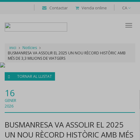
Contactar
Venda online
CA
Despl
naveg
inici
Notícies
BUSMANRESA VA ASSOLIR EL 2025 UN NOU RÈCORD HISTÒRIC AMB
MÉS DE 3,3 MILIONS DE VIATGERS
TORNAR AL LLISTAT
16
GENER
2026
BUSMANRESA VA ASSOLIR EL 2025
UN NOU RÈCORD HISTÒRIC AMB MÉS