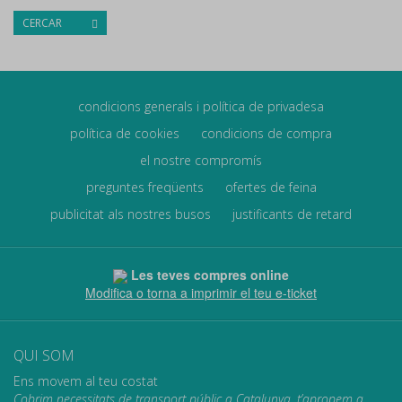
CERCAR
condicions generals i política de privadesa
política de cookies
condicions de compra
el nostre compromís
preguntes freqüents
ofertes de feina
publicitat als nostres busos
justificants de retard
Les teves compres online
Modifica o torna a imprimir el teu e-ticket
QUI SOM
Ens movem al teu costat
Cobrim necessitats de transport públic a Catalunya, t’apropem a