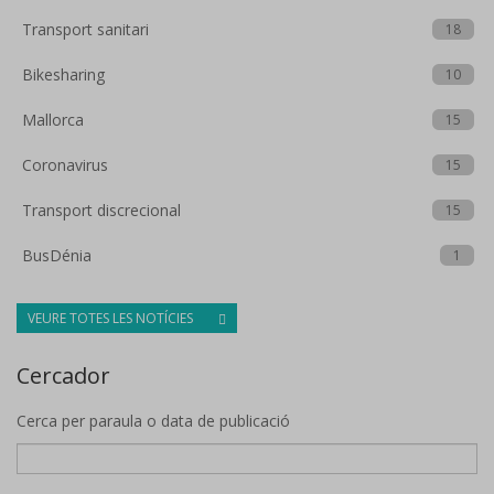
Transport sanitari
18
Bikesharing
10
Mallorca
15
Coronavirus
15
Transport discrecional
15
BusDénia
1
VEURE TOTES LES NOTÍCIES
Cercador
Cerca per paraula o data de publicació