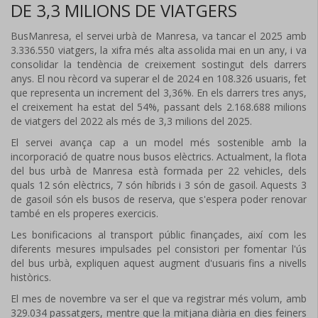
DE 3,3 MILIONS DE VIATGERS
BusManresa, el servei urbà de Manresa, va tancar el 2025 amb
3.336.550 viatgers, la xifra més alta assolida mai en un any, i va
consolidar la tendència de creixement sostingut dels darrers
anys. El nou rècord va superar el de 2024 en 108.326 usuaris, fet
que representa un increment del 3,36%. En els darrers tres anys,
el creixement ha estat del 54%, passant dels 2.168.688 milions
de viatgers del 2022 als més de 3,3 milions del 2025.
El servei avança cap a un model més sostenible amb la
incorporació de quatre nous busos elèctrics. Actualment, la flota
del bus urbà de Manresa està formada per 22 vehicles, dels
quals 12 són elèctrics, 7 són híbrids i 3 són de gasoil. Aquests 3
de gasoil són els busos de reserva, que s'espera poder renovar
també en els properes exercicis.
Les bonificacions al transport públic finançades, així com les
diferents mesures impulsades pel consistori per fomentar l'ús
del bus urbà, expliquen aquest augment d'usuaris fins a nivells
històrics.
El mes de novembre va ser el que va registrar més volum, amb
329.034 passatgers, mentre que la mitjana diària en dies feiners