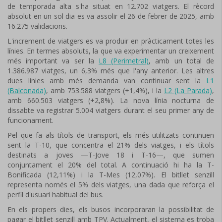
de temporada alta s'ha situat en 12.702 viatgers. El rècord
absolut en un sol dia es va assolir el 26 de febrer de 2025, amb
16.275 validacions.
L'increment de viatgers es va produir en pràcticament totes les
línies. En termes absoluts, la que va experimentar un creixement
més important va ser la
L8 (Perimetral)
, amb un total de
1.386.987 viatges, un 6,3% més que l'any anterior. Les altres
dues línies amb més demanda van continuar sent la
L1
(Balconada)
, amb 753.588 viatgers (+1,4%), i la
L2 (La Parada)
,
amb 660.503 viatgers (+2,8%). La nova línia nocturna de
dissabte va registrar 5.004 viatgers durant el seu primer any de
funcionament.
Pel que fa als títols de transport, els més utilitzats continuen
sent la T-10, que concentra el 21% dels viatges, i els títols
destinats a joves —T-Jove 18 i T-16—, que sumen
conjuntament el 20% del total. A continuació hi ha la T-
Bonificada (12,11%) i la T-Mes (12,07%). El bitllet senzill
representa només el 5% dels viatges, una dada que reforça el
perfil d'usuari habitual del bus.
En els propers dies, els busos incorporaran la possibilitat de
pagar el bitllet senzill amb TPV. Actualment, el sistema es troba