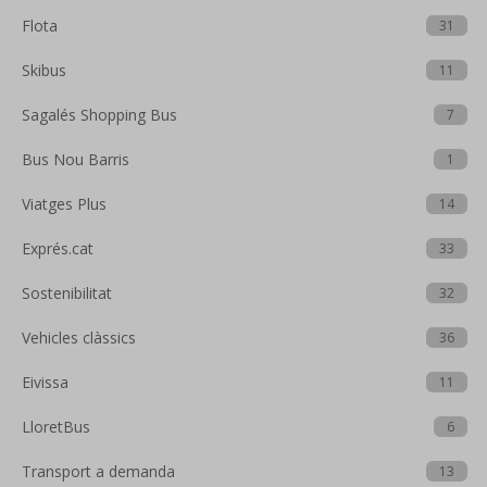
Flota
31
Skibus
11
Sagalés Shopping Bus
7
Bus Nou Barris
1
Viatges Plus
14
Exprés.cat
33
Sostenibilitat
32
Vehicles clàssics
36
Eivissa
11
LloretBus
6
Transport a demanda
13