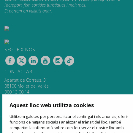
l’aeroport, fem sortides turístiques i molt més.
Et portem on vulguis anar.
SEGUEIX-NOS
CONTACTAR
Apartat de Correus, 31
08100 Mollet del Vallès
900 13 00 14
www.sagales.com
info@sagales.com
Aquest lloc web utilitza cookies
Utilitzem galetes per personalitzar el contingut i els anuncis, oferir
funcions de mitjans socials i analitzar el trànsit del lloc. També
inici
qui som
fons públics
línies regulars
compartim la informació sobre com feu servir el nostre lloc amb