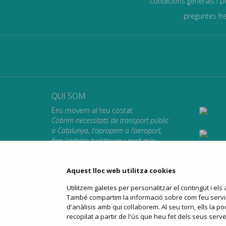
condicions generals i p
preguntes fr
QUI SOM
Ens movem al teu costat
Cobrim necessitats de transport públic
a Catalunya, t’apropem a l’aeroport,
fem sortides turístiques i molt més.
Et portem on vulguis anar.
Aquest lloc web utilitza cookies
Utilitzem galetes per personalitzar el contingut i els a
inici
qui som
fons pú
També compartim la informació sobre com feu servir e
d'anàlisis amb qui col·laborem. Al seu torn, ells la
recopilat a partir de l'ús que heu fet dels seus serve