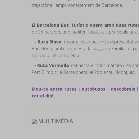
trajectòria i ampli coneixement de Barcelona.
El Barcelona Bus Turístic opera amb dues rut
de 35 parades que faciliten l’accés als principals atrac
- Ruta Blava
: recorre les zones més representatives
Barcelona, amb parades a la Sagrada Família, el pass
Tibidabo i el Camp Nou.
- Ruta Vermella
: connecta el front marítim i les zon
Port Olímpic, la Barceloneta, el Poblenou i Montjuïc.
Mou-te entre rutes i autobusos i descobreix l
tot el dia!
MULTIMÈDIA