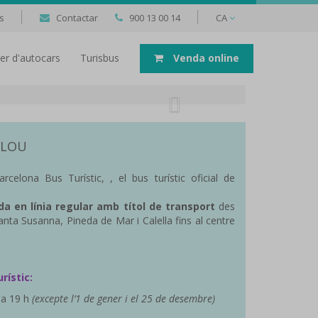
s
Contactar
900 13 00 14
CA
uer d'autocars
Turisbus
Venda online
NCLOU
rcelona Bus Turístic, , el bus turístic oficial de
a en línia regular amb títol de transport
des
nta Susanna, Pineda de Mar i Calella fins al centre
rístic:
 a 19 h
(excepte l’1 de gener i el 25 de desembre)