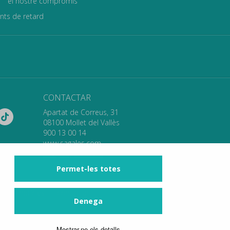
el nostre compromís
ants de retard
CONTACTAR
Apartat de Correus, 31
08100 Mollet del Vallès
900 13 00 14
www.sagales.com
info@sagales.com
Permet-les totes
ne
notícies
contactar
Denega
Mostrar-ne els detalls