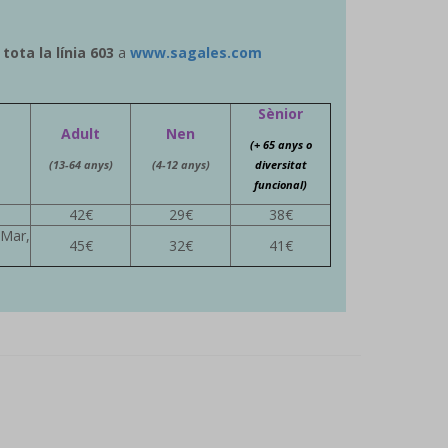
tota la línia 603
a
www.sagales.com
Sènior
Adult
Nen
(+ 65 anys o
(13-64 anys)
(4-12 anys)
diversitat
funcional)
42€
29€
38€
 Mar,
45€
32€
41€