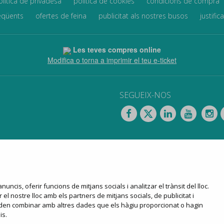
olítica de privadesa
política de cookies
condicions de compra
eqüents
ofertes de feina
publicitat als nostres busos
justific
Les teves compres online
Modifica o torna a imprimir el teu e-ticket
SEGUEIX-NOS
nuncis, oferir funcions de mitjans socials i analitzar el trànsit del lloc.
blics
línies regulars
lloguer d'autocars
turisme
venda onli
l nostre lloc amb els partners de mitjans socials, de publicitat i
 poden combinar amb altres dades que els hàgiu proporcionat o hagin
is.
accés clients
accés proveïdors
accés per a agències