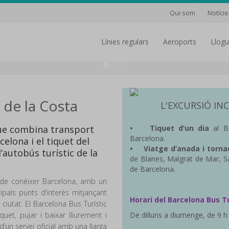
Qui som
Notície
línies regulars
aeroports
Llog
 de la Costa
L'EXCURSIÓ I
ue combina transport
• Tiquet d’un dia
al Ba
Barcelona.
elona i el tiquet del
• Viatge d’anada i tornad
d’autobús turístic de la
de Blanes, Malgrat de Mar, Sa
de Barcelona.
e de conèixer Barcelona, amb un
cipals punts d’interès mitjançant
Horari del Barcelona Bus Tu
ciutat. El Barcelona Bus Turístic
uet, pujar i baixar lliurement i
De dilluns a diumenge, de 9 h
d’un servei oficial amb una llarga