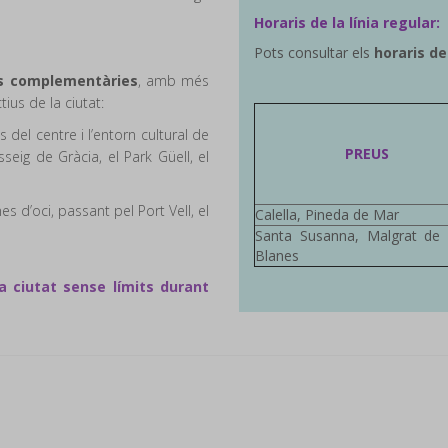
Horaris de la línia regular:
Pots consultar els
horaris de 
es complementàries
, a
mb més
tius de la ciutat:
 del centre i l’entorn cultural de
PREUS
eig de Gràcia, el Park Güell, el
es d’oci, passant pel Port Vell, el
Calella, Pineda de Mar
Santa Susanna, Malgrat de
Blanes
a ciutat sense límits durant