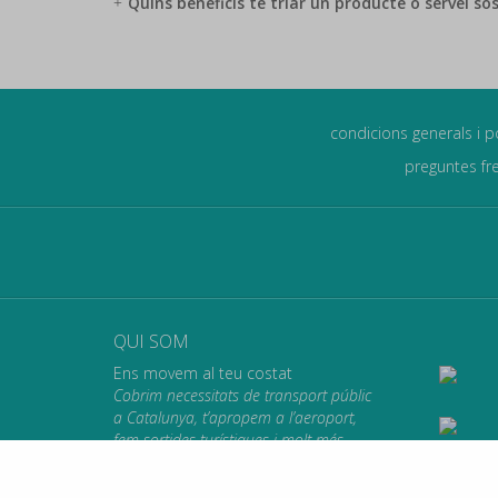
Quins beneficis té triar un producte o servei so
condicions generals i p
preguntes fr
QUI SOM
Ens movem al teu costat
Cobrim necessitats de transport públic
a Catalunya, t’apropem a l’aeroport,
fem sortides turístiques i molt més.
Et portem on vulguis anar.