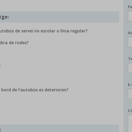
P
tge:
tobús de servei no escolar o línia regular?
A
dira de rodes?
T
?
E
 bord de l’autobús es deterioren?
C
: