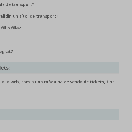
ols de transport?
validin un títol de transport?
ll o filla?
tegrat?
lets:
nt a la web, com a una màquina de venda de tickets, tinc