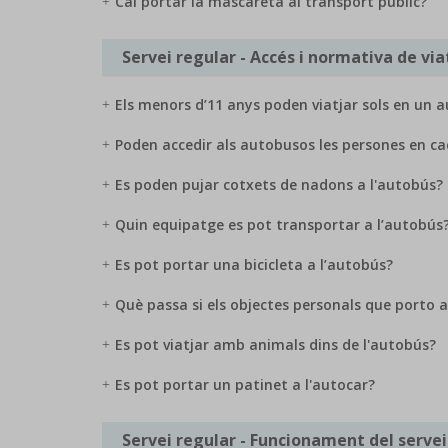
Cal portar la mascareta al transport públic?
Servei regular - Accés i normativa de via
Els menors d’11 anys poden viatjar sols en un au
Poden accedir als autobusos les persones en ca
Es poden pujar cotxets de nadons a l'autobús?
Quin equipatge es pot transportar a l’autobús
Es pot portar una bicicleta a l’autobús?
Què passa si els objectes personals que porto a
Es pot viatjar amb animals dins de l'autobús?
Es pot portar un patinet a l'autocar?
Servei regular - Funcionament del servei