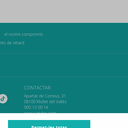
el nostre compromís
ants de retard
CONTACTAR
Apartat de Correus, 31
08100 Mollet del Vallès
900 13 00 14
www.sagales.com
info@sagales.com
Permet-les totes