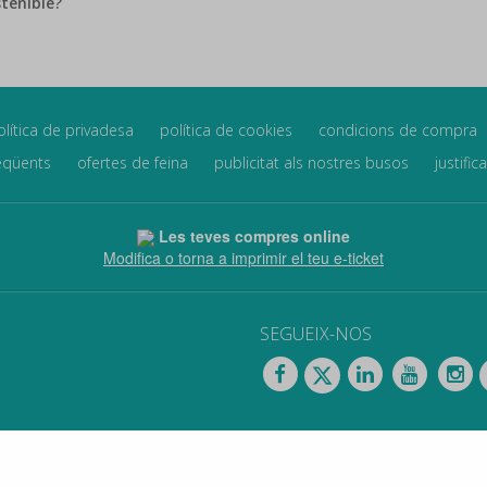
stenible?
olítica de privadesa
política de cookies
condicions de compra
eqüents
ofertes de feina
publicitat als nostres busos
justific
Les teves compres online
Modifica o torna a imprimir el teu e-ticket
SEGUEIX-NOS