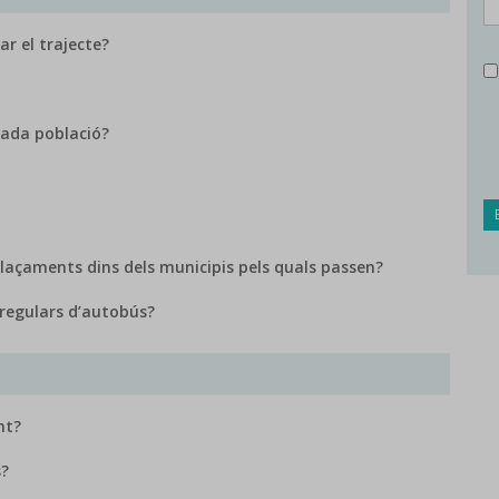
ar el trajecte?
cada població?
laçaments dins dels municipis pels quals passen?
s regulars d’autobús?
nt?
s?