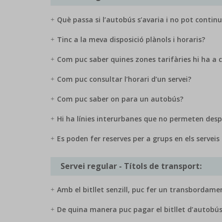
Què passa si l’autobús s’avaria i no pot continu
Tinc a la meva disposició plànols i horaris?
Com puc saber quines zones tarifàries hi ha a 
Com puc consultar l’horari d’un servei?
Com puc saber on para un autobús?
Hi ha línies interurbanes que no permeten desp
Es poden fer reserves per a grups en els servei
Servei regular - Títols de transport:
Amb el bitllet senzill, puc fer un transbordame
De quina manera puc pagar el bitllet d’autobú