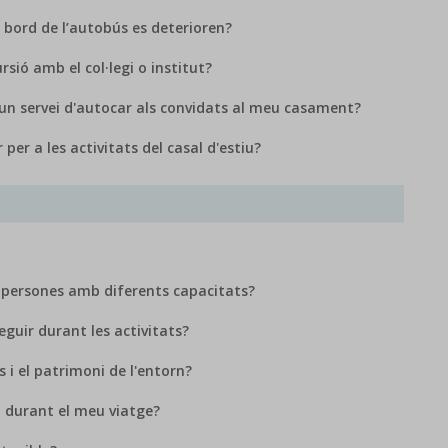
 bord de l’autobús es deterioren?
ió amb el col·legi o institut?
n servei d'autocar als convidats al meu casament?
r a les activitats del casal d'estiu?
 a persones amb diferents capacitats?
guir durant les activitats?
 i el patrimoni de l'entorn?
l durant el meu viatge?