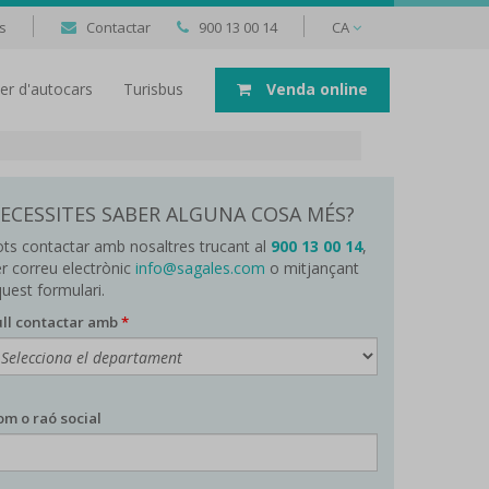
s
Contactar
900 13 00 14
CA
uer d'autocars
Turisbus
Venda online
ECESSITES SABER ALGUNA COSA MÉS?
ts contactar amb nosaltres trucant al
900 13 00 14
,
r correu electrònic
info@sagales.com
o mitjançant
uest formulari.
ll contactar amb
*
m o raó social