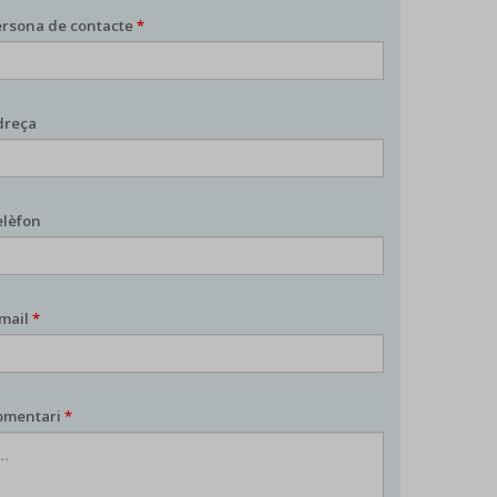
ersona de contacte
*
dreça
elèfon
-mail
*
omentari
*