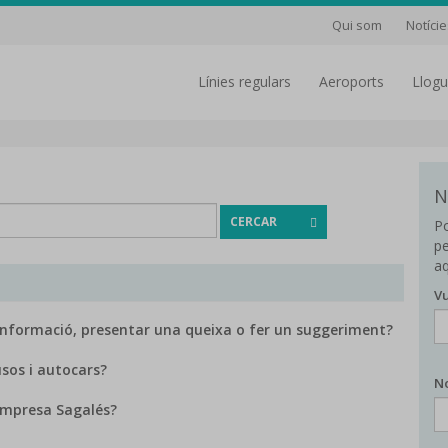
Qui som
Notície
línies regulars
aeroports
Llog
N
CERCAR
Po
pe
aq
Vu
formació, presentar una queixa o fer un suggeriment?
sos i autocars?
No
empresa Sagalés?