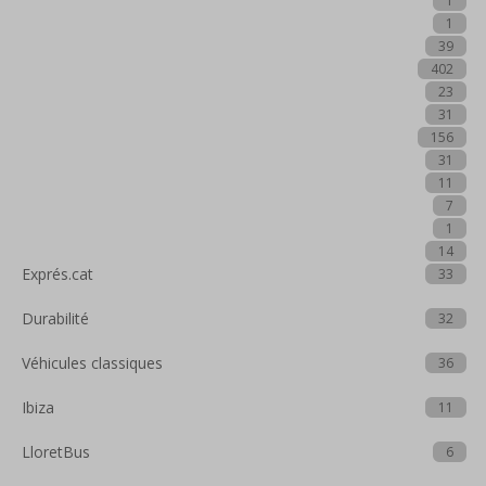
1
1
39
402
23
31
156
31
11
7
1
14
Exprés.cat
33
Durabilité
32
Véhicules classiques
36
Ibiza
11
LloretBus
6