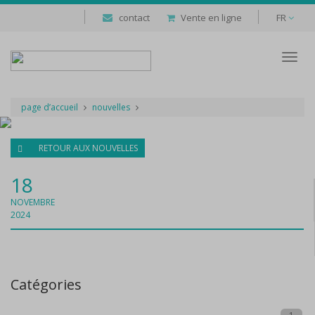
contact
Vente en ligne
FR
Despl
naveg
page d’accueil
nouvelles
RETOUR AUX NOUVELLES
18
NOVEMBRE
2024
Catégories