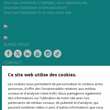
nous vous emmenons à l’aéroport, nous organisons des
excursions touristiques et bien plus encore.
Nous vous conduisons là où vous voulez aller.
SUIVEZ-NOUS
CONTACT
Apartat de Correus, 31
Ce site web utilise des cookies.
08100 Mollet del Vallès
900 13 00 14
Les cookies nous permettent de personnaliser le contenu et les
www.sagales.com
annonces, d'offrir des fonctionnalités relatives aux médias
info@sagales.com
sociaux et d'analyser notre trafic. Nous partageons également
des informations sur l'utilisation de notre site avec nos
partenaires de médias sociaux, de publicité et d'analyse, qui
peuvent combiner celles-ci avec d'autres informations que vous
page d’accueil
qui sommes-nous ?
lignes régulières