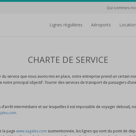
Qui sommes-no
lignes régulières
aéroports
Locatio
CHARTE DE SERVICE
é du service que nous avons mis en place, notre entreprise prend un certain no
otre principal objectif : fournir des services de transport de passagers d’u
 d’arrêt intermédiaire et sur lesquelles il est impossible de voyager debout), no
ales.com
.
de la page
www.sagales.com
susmentionnée, les lignes qui vont du point de dépar