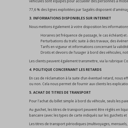
véhicules sont équipés pour accueillir des personnes à mobilit
77,6 % des lignes exploitées par Sagalés disposent d'aménag
3. INFORMATIONS DISPONIBLES SUR INTERNET
Nous mettons également à votre disposition les informations 
Horaires (et fréquence de passage, le cas échéant) et arr
Perturbations du trafic suite à des travaux, des événe
Tarifs en vigueur et informations concernant la validité
Droits et devoirs de l’usager à bord des véhicules, no
Les clients peuvent également transmettre, via la rubrique 
4. POLITIQUE CONCERNANT LES RETARDS
En cas de réclamation à la suite d’un éventuel retard, nous e
ou non. Cela nous permet de fournir aux clients les explicati
5. ACHAT DE TITRES DE TRANSPORT
Pour l'achat du billet simple à bord du véhicule, seuls les p
Au guichet, les titres de transport peuvent être réglés en liq
bancaire (avec les types de carte indiqués sur les guichets et 
Les titres de transport périodiques (multivoyages, mensuels, e