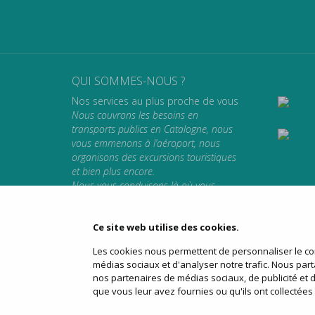
QUI SOMMES-NOUS ?
Nos services au plus proche de vous
Nous couvrons les besoins en
transports publics en Catalogne, nous
vous emmenons à l’aéroport, nous
organisons des excursions touristiques
et bien plus encore.
Nous vous conduisons là où vous
voulez aller.
Ce site web utilise des cookies.
Les cookies nous permettent de personnaliser le con
page d’accueil
qui som
médias sociaux et d'analyser notre trafic. Nous part
nos partenaires de médias sociaux, de publicité et 
que vous leur avez fournies ou qu'ils ont collectées l