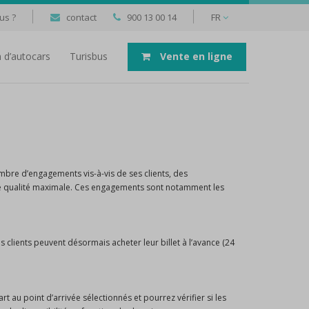
us ?
contact
900 13 00 14
FR
n d’autocars
Turisbus
Vente en ligne
mbre d’engagements vis-à-vis de ses clients, des
ne qualité maximale. Ces engagements sont notamment les
s clients peuvent désormais acheter leur billet à l’avance (24
t au point d’arrivée sélectionnés et pourrez vérifier si les