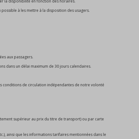
r la disponibilité en fonction des horaires.
ossible à les mettre à la disposition des usagers.
inées aux passagers.
rons dans un délai maximum de 30 jours calendaires.
 des conditions de circulation indépendantes de notre volonté
ctement supérieur au prix du titre de transport) ou par carte
c.), ainsi que les informations tarifaires mentionnées dans le