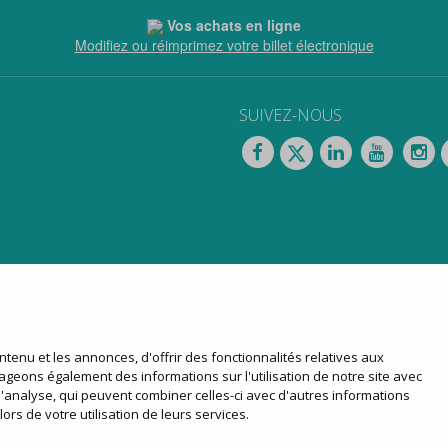
Vos achats en ligne
Modifiez ou réimprimez votre billet électronique
SUIVEZ-NOUS
tenu et les annonces, d'offrir des fonctionnalités relatives aux
mes-nous ?
lignes régulières
location d’autocars
tourisme
ageons également des informations sur l'utilisation de notre site avec
d'analyse, qui peuvent combiner celles-ci avec d'autres informations
ors de votre utilisation de leurs services.
accès clients
accès fournisseurs
accès réservé aux agences