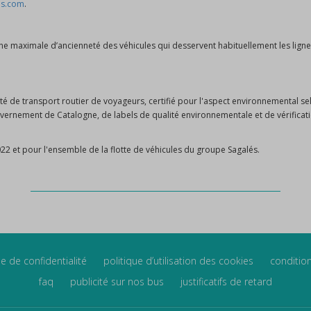
es.com
.
ne maximale d’ancienneté des véhicules qui desservent habituellement les lignes
té de transport routier de voyageurs, certifié pour l'aspect environnemental s
vernement de Catalogne, de labels de qualité environnementale et de vérificat
22 et pour l'ensemble de la flotte de véhicules du groupe Sagalés.
e de confidentialité
politique d’utilisation des cookies
conditio
faq
publicité sur nos bus
justificatifs de retard