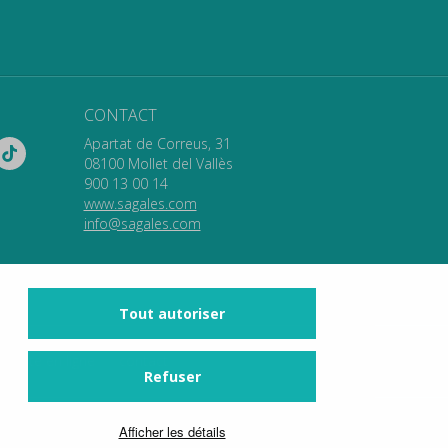
CONTACT
Apartat de Correus, 31
08100 Mollet del Vallès
900 13 00 14
www.sagales.com
info@sagales.com
Tout autoriser
vente en ligne
contact
Refuser
Afficher les détails