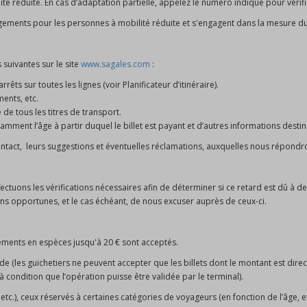
é réduite. En cas d’adaptation partielle, appelez le numéro indiqué pour vérifie
ements pour les personnes à mobilité réduite et s'engagent dans la mesure du p
suivantes sur le site
www.sagales.com
:
êts sur toutes les lignes (voir Planificateur d’itinéraire).
ments, etc.
 de tous les titres de transport.
tamment l’âge à partir duquel le billet est payant et d’autres informations dest
Contact, leurs suggestions et éventuelles réclamations, auxquelles nous répond
ffectuons les vérifications nécessaires afin de déterminer si ce retard est dû à
ons opportunes, et le cas échéant, de nous excuser auprès de ceux-ci.
aiements en espèces jusqu'à 20 € sont acceptés.
uide (les guichetiers ne peuvent accepter que les billets dont le montant est dire
à condition que l’opération puisse être validée par le terminal).
tc.), ceux réservés à certaines catégories de voyageurs (en fonction de l’âge, et