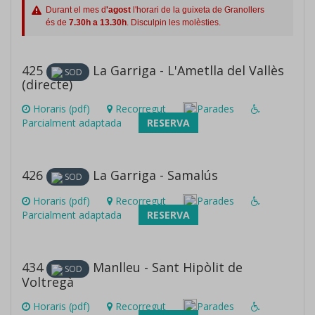
Durant el mes d
'agost
l'horari de la guixeta de Granollers
és de
7.30h a 13.30h
. Disculpin les molèsties.
425
La Garriga - L'Ametlla del Vallès
SOD
(directe)
Horaris (pdf)
Recorregut
Parades
Parcialment adaptada
RESERVA
426
La Garriga - Samalús
SOD
Horaris (pdf)
Recorregut
Parades
Parcialment adaptada
RESERVA
434
Manlleu - Sant Hipòlit de
SOD
Voltregà
Horaris (pdf)
Recorregut
Parades