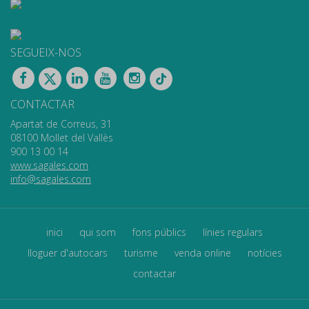
SEGUEIX-NOS
CONTACTAR
Apartat de Correus, 31
08100 Mollet del Vallès
900 13 00 14
www.sagales.com
info@sagales.com
inici
qui som
fons públics
línies regulars
lloguer d'autocars
turisme
venda online
notícies
contactar