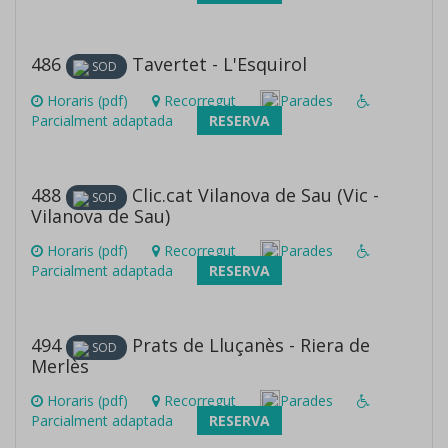
486
Tavertet - L'Esquirol
SOD
Horaris (pdf)
Recorregut
Parades
Parcialment adaptada
RESERVA
488
Clic.cat Vilanova de Sau (Vic -
SOD
Vilanova de Sau)
Horaris (pdf)
Recorregut
Parades
Parcialment adaptada
RESERVA
494
Prats de Lluçanès - Riera de
SOD
Merlès
Horaris (pdf)
Recorregut
Parades
Parcialment adaptada
RESERVA