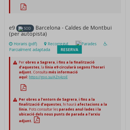
e9
Barcelona - Caldes de Montbui
SOD
(per autopista)
Horaris (pdf)
Recorregut
Parades
Parcialment adaptada
RESERVA
Per
obres a Sagrera
,
i fins a la finalització
d’aquestes
, la
línia e9 circularà segons l’horari
adjunt.
Consulta
més informació
aquí:
https://goo.su/AZn4zoE
Per obres a l’entorn de Sagrera
,
i fins a la
finalització d’aquestes
, hi haurà
afectacions a la
línia.
Pots consultar les
parades anul·lades i la
ubicació dels nous punts de parada a l’arxiu
adjunt.