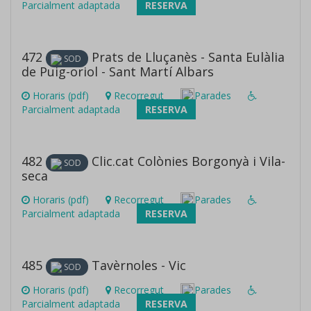
Parcialment adaptada
RESERVA
472
Prats de Lluçanès - Santa Eulàlia
SOD
de Puig-oriol - Sant Martí Albars
Horaris (pdf)
Recorregut
Parades
Parcialment adaptada
RESERVA
482
Clic.cat Colònies Borgonyà i Vila-
SOD
seca
Horaris (pdf)
Recorregut
Parades
Parcialment adaptada
RESERVA
485
Tavèrnoles - Vic
SOD
Horaris (pdf)
Recorregut
Parades
Parcialment adaptada
RESERVA