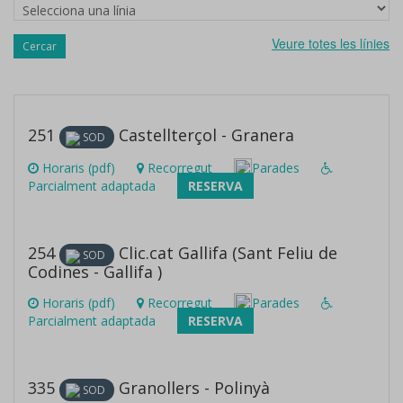
Línies
Veure totes les línies
Cercar
251
Castellterçol - Granera
SOD
Horaris (pdf)
Recorregut
Parades
Parcialment adaptada
RESERVA
254
Clic.cat Gallifa (Sant Feliu de
SOD
Codines - Gallifa )
Horaris (pdf)
Recorregut
Parades
Parcialment adaptada
RESERVA
335
Granollers - Polinyà
SOD