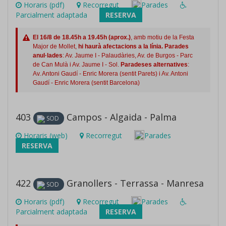
Horaris (pdf)
Recorregut
Parades
Parcialment adaptada
RESERVA
El 16/8 de 18.45h a 19.45h (aprox.)
, amb motiu de la Festa
Major de Mollet,
hi haurà afectacions a la línia.
Parades
anul·lades
: Av. Jaume I - Palaudàries, Av. de Burgos - Parc
de Can Mulà i Av. Jaume I - Sol.
Paradeses alternatives
:
Av. Antoni Gaudí - Enric Morera (sentit Parets) i Av. Antoni
Gaudí - Enric Morera (sentit Barcelona)
403
Campos - Algaida - Palma
SOD
Horaris (web)
Recorregut
Parades
RESERVA
422
Granollers - Terrassa - Manresa
SOD
Horaris (pdf)
Recorregut
Parades
Parcialment adaptada
RESERVA