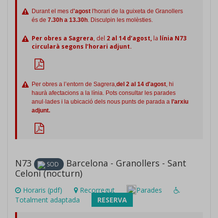
Durant el mes d
'agost
l'horari de la guixeta de Granollers
és de
7.30h a 13.30h
. Disculpin les molèsties.
Per obres a Sagrera
, del
2 al 14 d’agost,
la
línia N73
circularà segons l’horari adjunt.
Per obres a l’entorn de Sagrera,
del 2 al 14 d'agost
, hi
haurà afectacions a la línia. Pots consultar les parades
anul·lades i la ubicació dels nous punts de parada a
l’arxiu
adjunt.
N73
Barcelona - Granollers - Sant
SOD
Celoni (nocturn)
Horaris (pdf)
Recorregut
Parades
Totalment adaptada
RESERVA