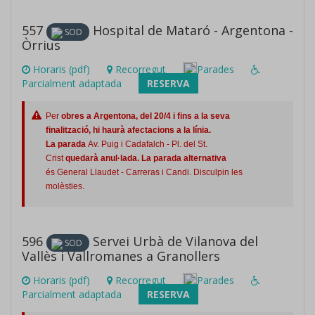
557
Hospital de Mataró - Argentona -
SOD
Òrrius
Horaris (pdf)
Recorregut
Parades
Parcialment adaptada
RESERVA
Per
obres a Argentona, del 20/4 i fins a la seva
finalització, hi haurà afectacions a la línia.
La parada
Av. Puig i Cadafalch - Pl. del St.
Crist
quedarà anul·lada. La parada
alternativa
és General Llaudet - Carreras i Candi. Disculpin les
molèsties.
596
Servei Urbà de Vilanova del
SOD
Vallès i Vallromanes a Granollers
Horaris (pdf)
Recorregut
Parades
Parcialment adaptada
RESERVA