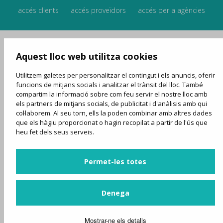
accés clients
accés proveïdors
accés per a agències
Aquest lloc web utilitza cookies
Utilitzem galetes per personalitzar el contingut i els anuncis, oferir
funcions de mitjans socials i analitzar el trànsit del lloc. També
compartim la informació sobre com feu servir el nostre lloc amb
els partners de mitjans socials, de publicitat i d'anàlisis amb qui
col·laborem. Al seu torn, ells la poden combinar amb altres dades
que els hàgiu proporcionat o hagin recopilat a partir de l'ús que
heu fet dels seus serveis.
Permet-les totes
Denega
Mostrar-ne els detalls