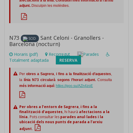
afectacions a la línia.
Consultin més informació a l'arxiu
adjunt.
Disculpin les molèsties.
N73
Sant Celoni - Granollers -
SOD
Barcelona (nocturn)
Horaris (pdf)
Recorregut
Parades
Totalment adaptada
RESERVA
Per
obres a Sagrera
,
i fins a la finalització d’aquestes
,
la
línia N73 circularà segons l’horari adjunt.
Consulta
més informació aquí:
https://goo.su/AZn4zoE
Per obres a l’entorn de Sagrera
,
i fins a la
finalització d’aquestes
, hi haurà
afectacions a la
línia.
Pots consultar les
parades anul·lades i la
ubicació dels nous punts de parada a l’arxiu
adjunt.