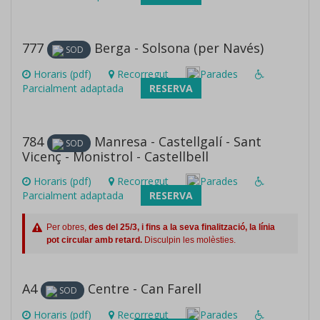
777
Berga - Solsona (per Navés)
SOD
Horaris (pdf)
Recorregut
Parades
Parcialment adaptada
RESERVA
784
Manresa - Castellgalí - Sant
SOD
Vicenç - Monistrol - Castellbell
Horaris (pdf)
Recorregut
Parades
Parcialment adaptada
RESERVA
Per obres,
des del 25/3, i fins a la seva finalització, la línia
pot circular amb retard.
Disculpin les molèsties.
A4
Centre - Can Farell
SOD
Horaris (pdf)
Recorregut
Parades