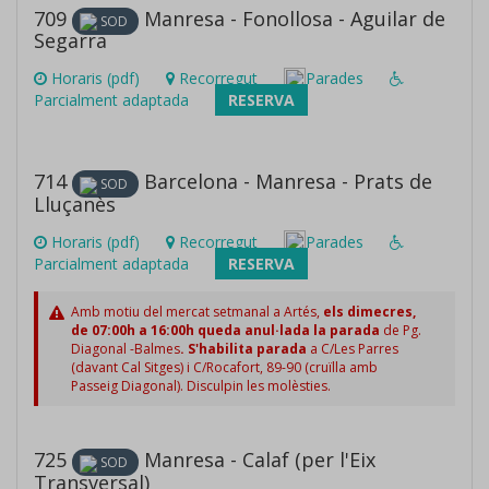
709
Manresa - Fonollosa - Aguilar de
SOD
Segarra
Horaris (pdf)
Recorregut
Parades
Parcialment adaptada
RESERVA
714
Barcelona - Manresa - Prats de
SOD
Lluçanès
Horaris (pdf)
Recorregut
Parades
Parcialment adaptada
RESERVA
Amb motiu del mercat setmanal a Artés,
els dimecres,
de 07:00h a 16:00h queda anul·lada la parada
de Pg.
Diagonal -Balmes
. S'habilita parada
a C/Les Parres
(davant Cal Sitges) i C/Rocafort, 89-90 (cruïlla amb
Passeig Diagonal). Disculpin les molèsties.
725
Manresa - Calaf (per l'Eix
SOD
Transversal)