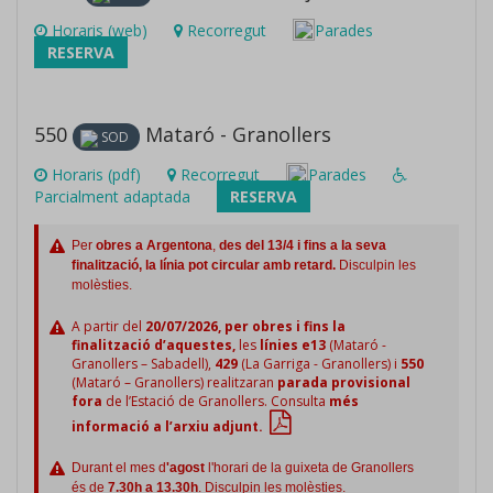
Horaris (web)
Recorregut
Parades
RESERVA
550
Mataró - Granollers
SOD
Horaris (pdf)
Recorregut
Parades
Parcialment adaptada
RESERVA
Per
obres a Argentona
,
des del 13/4 i fins a la seva
finalització, la línia pot circular amb retard.
Disculpin les
molèsties.
A partir del
20/07/2026, per obres i fins la
finalització d’aquestes,
les
línies e13
(Mataró -
Granollers – Sabadell),
429
(La Garriga - Granollers) i
550
(Mataró – Granollers) realitzaran
parada provisional
fora
de l’Estació de Granollers. Consulta
més
informació a l’arxiu adjunt.
Durant el mes d
'agost
l'horari de la guixeta de Granollers
és de
7.30h a 13.30h
. Disculpin les molèsties.