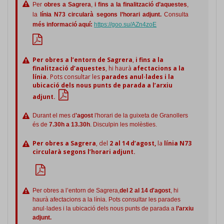
Per
obres a Sagrera
,
i fins a la finalització d’aquestes
,
la
línia N73 circularà segons l’horari adjunt.
Consulta
més informació aquí:
https://goo.su/AZn4zoE
Per obres a l’entorn de Sagrera
,
i fins a la
finalització d’aquestes
, hi haurà
afectacions a la
línia.
Pots consultar les
parades anul·lades i la
ubicació dels nous punts de parada a l’arxiu
adjunt.
Durant el mes d
'agost
l'horari de la guixeta de Granollers
és de
7.30h a 13.30h
. Disculpin les molèsties.
Per obres a Sagrera
, del
2 al 14 d’agost,
la
línia N73
circularà segons l’horari adjunt.
Per obres a l’entorn de Sagrera,
del 2 al 14 d'agost
, hi
haurà afectacions a la línia. Pots consultar les parades
anul·lades i la ubicació dels nous punts de parada a
l’arxiu
adjunt.