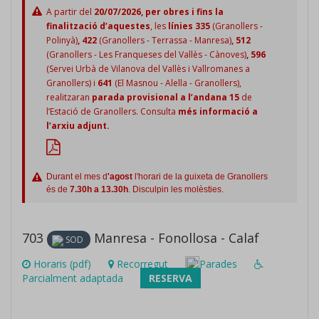
A partir del
20/07/2026, per obres i fins la
finalització d’aquestes
, les
línies 335
(Granollers -
Polinyà)
, 422
(Granollers - Terrassa - Manresa)
, 512
(Granollers - Les Franqueses del Vallès - Cànoves)
, 596
(Servei Urbà de Vilanova del Vallès i Vallromanes a
Granollers)
i
641
(El Masnou - Alella - Granollers),
realitzaran
parada provisional a l’andana 15
de
l’Estació de Granollers. Consulta
més informació a
l’arxiu adjunt.
Durant el mes d
'agost
l'horari de la guixeta de Granollers
és de
7.30h a 13.30h
. Disculpin les molèsties.
703
Manresa - Fonollosa - Calaf
SOD
Horaris (pdf)
Recorregut
Parades
Parcialment adaptada
RESERVA