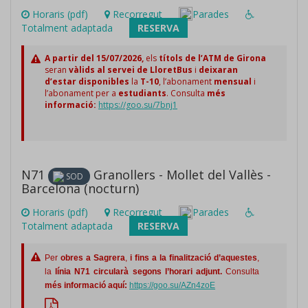
Horaris (pdf)
Recorregut
Parades
Totalment adaptada
RESERVA
A partir del 15/07/2026,
els
títols de l’ATM de Girona
seran
vàlids al servei de LloretBus
i
deixaran
d’estar disponibles
la
T-10
, l’abonament
mensual
i
l’abonament per a
estudiants
. Consulta
més
informació:
https://goo.su/7bnj1
N71
Granollers - Mollet del Vallès -
SOD
Barcelona (nocturn)
Horaris (pdf)
Recorregut
Parades
Totalment adaptada
RESERVA
Per
obres a Sagrera
,
i fins a la finalització d’aquestes
,
la
línia N71 circularà segons l’horari adjunt.
Consulta
més informació aquí:
https://goo.su/AZn4zoE