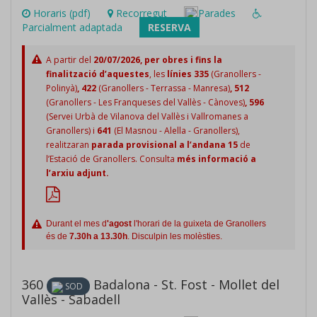
Horaris (pdf)
Recorregut
Parades
Parcialment adaptada
RESERVA
A partir del
20/07/2026, per obres i fins la
finalització d’aquestes
, les
línies 335
(Granollers -
Polinyà)
, 422
(Granollers - Terrassa - Manresa)
, 512
(Granollers - Les Franqueses del Vallès - Cànoves)
, 596
(Servei Urbà de Vilanova del Vallès i Vallromanes a
Granollers)
i
641
(El Masnou - Alella - Granollers),
realitzaran
parada provisional a l’andana 15
de
l’Estació de Granollers. Consulta
més informació a
l’arxiu adjunt.
Durant el mes d
'agost
l'horari de la guixeta de Granollers
és de
7.30h a 13.30h
. Disculpin les molèsties.
360
Badalona - St. Fost - Mollet del
SOD
Vallès - Sabadell