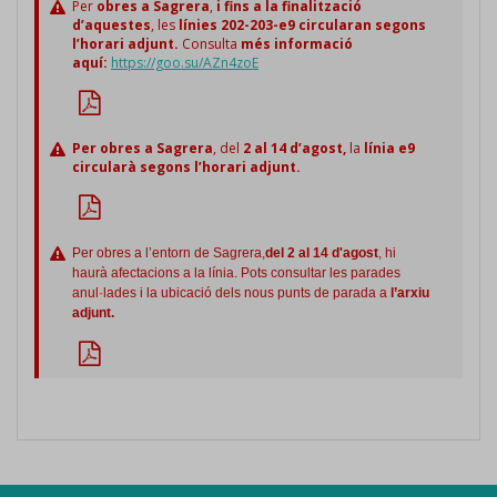
Per
obres a Sagrera
,
i fins a la finalització
d’aquestes
, les
línies 202-203-e9 circularan segons
l’horari adjunt.
Consulta
més informació
aquí:
https://goo.su/AZn4zoE
Per obres a Sagrera
, del
2 al 14 d’agost,
la
línia e9
circularà segons l’horari adjunt.
Per obres a l’entorn de Sagrera,
del 2 al 14 d'agost
, hi
haurà afectacions a la línia. Pots consultar les parades
anul·lades i la ubicació dels nous punts de parada a
l’arxiu
adjunt.