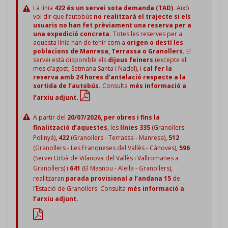
La línia
422 és un servei sota demanda (TAD).
Això
vol dir que l’autobús
no realitzarà el trajecte si els
usuaris no han fet prèviament una reserva per a
una expedició concreta.
Totes les reserves per a
aquesta línia han de tenir com a
origen o destí les
poblacions de Manresa, Terrassa o Granollers.
El
servei està disponible els
dijous feiners
(excepte el
mes d’agost, Setmana Santa i Nadal), i
cal fer la
reserva amb 24 hores d’antelació respecte a la
sortida de l’autobús.
Consulta
més informació a
l’arxiu adjunt.
A partir del
20/07/2026, per obres i fins la
finalització d’aquestes
, les
línies 335
(Granollers -
Polinyà)
, 422
(Granollers - Terrassa - Manresa)
, 512
(Granollers - Les Franqueses del Vallès - Cànoves)
, 596
(Servei Urbà de Vilanova del Vallès i Vallromanes a
Granollers)
i
641
(El Masnou - Alella - Granollers),
realitzaran
parada provisional a l’andana 15
de
l’Estació de Granollers. Consulta
més informació a
l’arxiu adjunt.