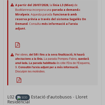
A partir del 20/07/2026
, la
línia L3 (Mion)
de
BusManresa incorpora una
parada a demand
a:
Miralpeix
. Aquesta parada
funcionarà amb
reserva prèvia a través del sistema Sagalés On
Demand
. Consulta
més informació a l’arxiu
adjunt.
Per obres,
del 5/8 i fins a la seva finalització, hi haurà
afectacions a la línia.
La parada Pompeu Fabra,
quedarà
anul·lada. La parada habilitada
és c/de l'Era de l'Esquerra,
9.
Consultin l’arxiu adjunt per a més informació.
Disculpin les molèsties.
L02
Estació d'autobusos - Lloret
SOD
Residencial