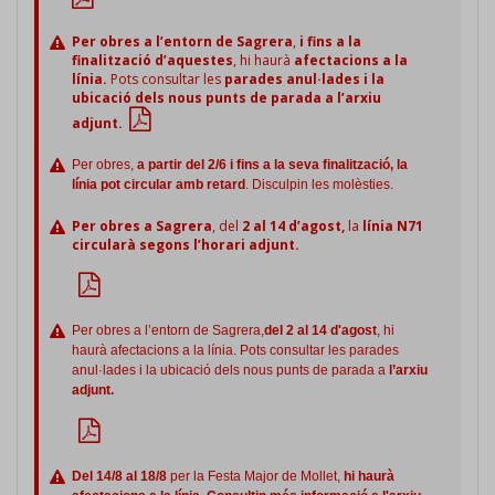
Per obres a l’entorn de Sagrera
,
i fins a la
finalització d’aquestes
, hi haurà
afectacions a la
línia.
Pots consultar les
parades anul·lades i la
ubicació dels nous punts de parada a l’arxiu
adjunt.
Per obres,
a partir del 2/6 i fins a la seva finalització, la
línia pot circular amb retard
. Disculpin les molèsties.
Per obres a Sagrera
, del
2 al 14 d’agost,
la
línia N71
circularà segons l’horari adjunt.
Per obres a l’entorn de Sagrera,
del 2 al 14 d'agost
, hi
haurà afectacions a la línia. Pots consultar les parades
anul·lades i la ubicació dels nous punts de parada a
l’arxiu
adjunt.
Del 14/8 al 18/8
per la Festa Major de Mollet,
hi haurà