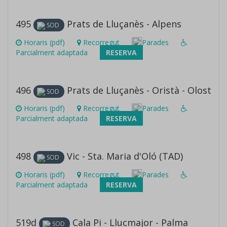
495
Prats de Lluçanès - Alpens
SOD
Horaris (pdf)
Recorregut
Parades
Parcialment adaptada
RESERVA
496
Prats de Lluçanès - Oristà - Olost
SOD
Horaris (pdf)
Recorregut
Parades
Parcialment adaptada
RESERVA
498
Vic - Sta. Maria d'Oló (TAD)
SOD
Horaris (pdf)
Recorregut
Parades
Parcialment adaptada
RESERVA
519d
Cala Pi - Llucmajor - Palma
SOD