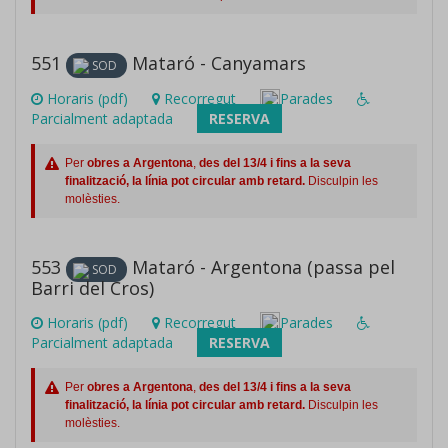
551
Mataró - Canyamars
SOD
Horaris (pdf)
Recorregut
Parades
Parcialment adaptada
RESERVA
Per
obres a Argentona
,
des del 13/4 i fins a la seva
finalització, la línia pot circular amb retard.
Disculpin les
molèsties.
553
Mataró - Argentona (passa pel
SOD
Barri del Cros)
Horaris (pdf)
Recorregut
Parades
Parcialment adaptada
RESERVA
Per
obres a Argentona
,
des del 13/4 i fins a la seva
finalització, la línia pot circular amb retard.
Disculpin les
molèsties.