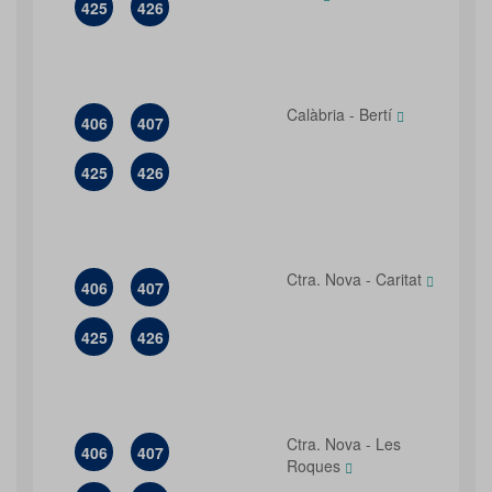
425
426
Calàbria - Bertí
406
407
425
426
Ctra. Nova - Caritat
406
407
425
426
Ctra. Nova - Les
406
407
Roques