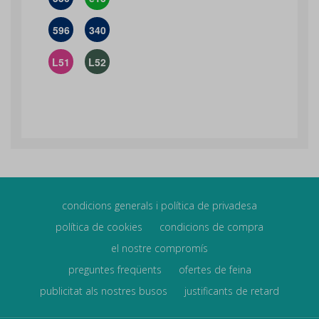
596
340
L51
L52
condicions generals i política de privadesa
política de cookies
condicions de compra
el nostre compromís
preguntes freqüents
ofertes de feina
publicitat als nostres busos
justificants de retard