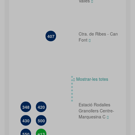
Vallès
Ctra. de Ribes - Can
407
Font
Mostrar-les totes
Estació Rodalies
348
420
Granollers Centre-
Marquesina C
430
500
550
e13