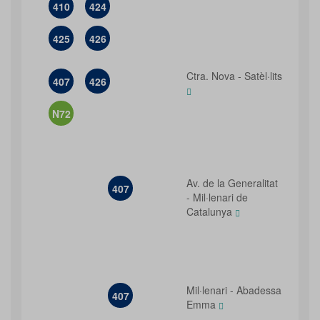
410
424
425
426
Ctra. Nova - Satèl·lits
407
426
N72
Av. de la Generalitat
407
- Mil·lenari de
Catalunya
Mil·lenari - Abadessa
407
Emma