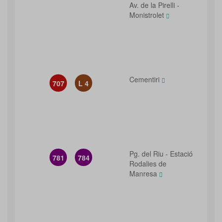
Av. de la Pirelli -
Monistrolet
Cementiri
707
L 4
Pg. del Riu - Estació
781
784
Rodalies de
Manresa