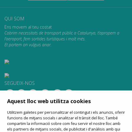
QUI SOM
Ens movem al teu costat
Cobrim necessitats de transport públic a Catalunya, t’apropem a
l’aeroport, fem sortides turístiques i molt més.
Et portem on vulguis anar.
SEGUEIX-NOS
Aquest lloc web utilitza cookies
CONTACTAR
Utilitzem galetes per personalitzar el contingut i els anuncis, oferir
Apartat de Correus, 31
funcions de mitjans socials i analitzar el trànsit del lloc. També
08100 Mollet del Vallès
compartim la informació sobre com feu servir el nostre lloc amb
900 13 00 14
els partners de mitjans socials, de publicitat i d'anàlisis amb qui
www.sagales.com