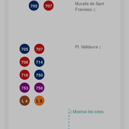
Muralla de Sant
705
707
Francesc
Pl. Valldaura
705
707
708
714
716
750
753
758
L 4
L 5
Mostrar-les totes