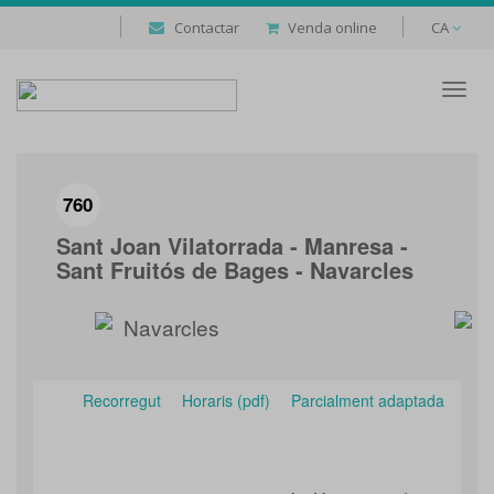
Contactar
Venda online
CA
Despl
naveg
760
Sant Joan Vilatorrada - Manresa -
Sant Fruitós de Bages - Navarcles
Navarcles
Recorregut
Horaris (pdf)
Parcialment adaptada