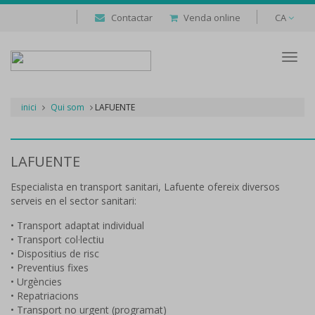
Contactar
Venda online
CA
Despl
naveg
inici
Qui som
LAFUENTE
LAFUENTE
Especialista en transport sanitari, Lafuente ofereix diversos
serveis en el sector sanitari:
• Transport adaptat individual
• Transport col·lectiu
• Dispositius de risc
• Preventius fixes
• Urgències
• Repatriacions
• Transport no urgent (programat)