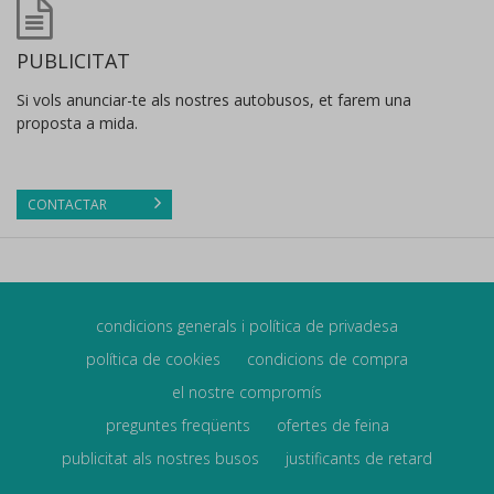
PUBLICITAT
Si vols anunciar-te als nostres autobusos, et farem una
proposta a mida.
CONTACTAR
condicions generals i política de privadesa
política de cookies
condicions de compra
el nostre compromís
preguntes freqüents
ofertes de feina
publicitat als nostres busos
justificants de retard