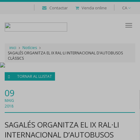
Contactar
Venda online
CA
Despl
naveg
inici
Notícies
SAGALÉS ORGANITZA EL IX RAL·LI INTERNACIONAL D’AUTOBUSOS
CLÀSSICS
TORNAR AL LLISTAT
09
MAIG
2018
SAGALÉS ORGANITZA EL IX RAL·LI
INTERNACIONAL D’AUTOBUSOS