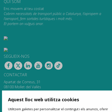
QUI SOM
Ens movem al teu costat
Cobrim necessitats de transport públic a Catalunya, t’apropem a
l’aeroport, fem sortides turístiques i molt més.
Et portem on vulguis anar.
SEGUEIX-NOS
CONTACTAR
Apartat de Correus, 31
08100 Mollet del Vallès
900 13 00 14
www.sagales.com
Aquest lloc web utilitza cookies
info@sagales.com
Utilitzem galetes per personalitzar el contingut i els anuncis, oferir