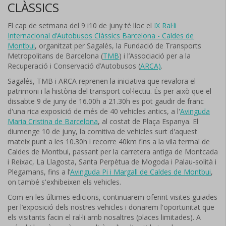
CLÀSSICS
El cap de setmana del 9 i10 de juny té lloc el
IX Ral·li
Internacional d’Autobusos Clàssics Barcelona - Caldes de
Montbui
, organitzat per Sagalés, la Fundació de Transports
Metropolitans de Barcelona (
TMB
) i l’Associació per a la
Recuperació i Conservació d’Autobusos (
ARCA)
.
Sagalés, TMB i ARCA reprenen la iniciativa que revalora el
patrimoni i la història del transport col·lectiu. És per això que el
dissabte 9 de juny de 16.00h a 21.30h es pot gaudir de franc
d'una rica exposició de més de 40 vehicles antics, a l'
Avinguda
Maria Cristina de Barcelona
, al costat de Plaça Espanya. El
diumenge 10 de juny, la comitiva de vehicles surt d'aquest
mateix punt a les 10.30h i recorre 40km fins a la vila termal de
Caldes de Montbui, passant per la carretera antiga de Montcada
i Reixac, La Llagosta, Santa Perpètua de Mogoda i Palau-solità i
Plegamans, fins a l’
Avinguda Pi i Margall de Caldes de Montbui
,
on també s'exhibeixen els vehicles.
Com en les últimes edicions, continuarem oferint visites guiades
per l’exposició dels nostres vehicles i donarem l'oportunitat que
els visitants facin el ral·li amb nosaltres (places limitades). A