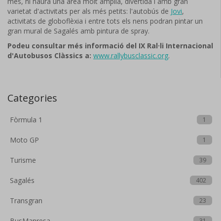
més, hi haurà una àrea molt àmplia, divertida i amb gran
varietat d'activitats per als més petits: l'autobús de
Jovi
,
activitats de globoflèxia i entre tots els nens podran pintar un
gran mural de Sagalés amb pintura de spray.
Podeu consultar més informació del IX Ral·li Internacional
d'Autobusos Clàssics a:
www.rallybusclassic.org
.
Categories
Fòrmula 1
1
Moto GP
1
Turisme
39
Sagalés
402
Transgran
23
BusManresa
31