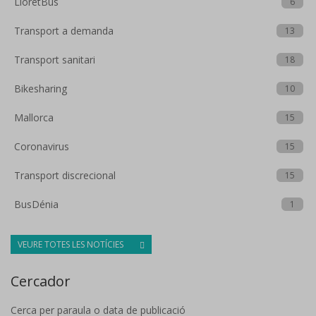
LloretBus
6
Transport a demanda
13
Transport sanitari
18
Bikesharing
10
Mallorca
15
Coronavirus
15
Transport discrecional
15
BusDénia
1
VEURE TOTES LES NOTÍCIES
Cercador
Cerca per paraula o data de publicació