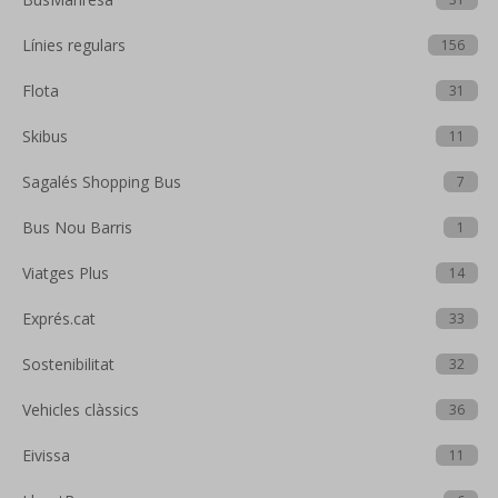
Línies regulars
156
Flota
31
Skibus
11
Sagalés Shopping Bus
7
Bus Nou Barris
1
Viatges Plus
14
Exprés.cat
33
Sostenibilitat
32
Vehicles clàssics
36
Eivissa
11