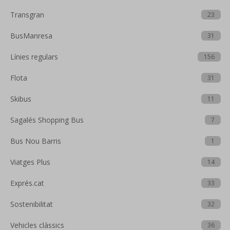
Transgran
23
BusManresa
31
Línies regulars
156
Flota
31
Skibus
11
Sagalés Shopping Bus
7
Bus Nou Barris
1
Viatges Plus
14
Exprés.cat
33
Sostenibilitat
32
Vehicles clàssics
36