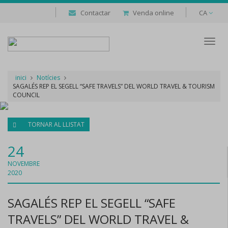
Contactar
Venda online
CA
Despl
naveg
inici
Notícies
SAGALÉS REP EL SEGELL “SAFE TRAVELS” DEL WORLD TRAVEL & TOURISM
COUNCIL
TORNAR AL LLISTAT
24
NOVEMBRE
2020
SAGALÉS REP EL SEGELL “SAFE
TRAVELS” DEL WORLD TRAVEL &