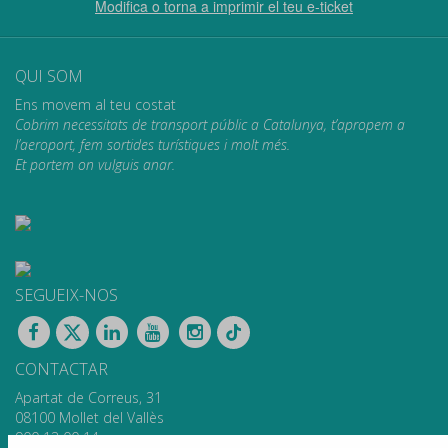
Modifica o torna a imprimir el teu e-ticket
QUI SOM
Ens movem al teu costat
Cobrim necessitats de transport públic a Catalunya, t’apropem a
l’aeroport, fem sortides turístiques i molt més.
Et portem on vulguis anar.
SEGUEIX-NOS
CONTACTAR
Apartat de Correus, 31
08100 Mollet del Vallès
900 13 00 14