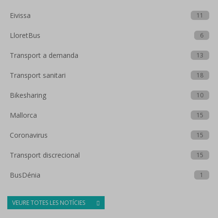
Eivissa
11
LloretBus
6
Transport a demanda
13
Transport sanitari
18
Bikesharing
10
Mallorca
15
Coronavirus
15
Transport discrecional
15
BusDénia
1
VEURE TOTES LES NOTÍCIES