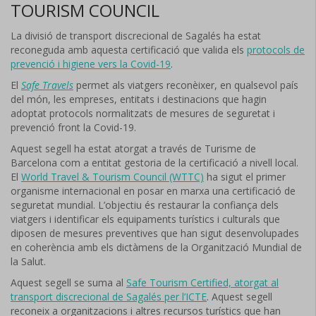
TOURISM COUNCIL
La divisió de transport discrecional de Sagalés ha estat
reconeguda amb aquesta certificació que valida els
protocols de
prevenció i higiene vers la Covid-19
.
El
Safe Travels
permet als viatgers reconèixer, en qualsevol país
del món, les empreses, entitats i destinacions que hagin
adoptat protocols normalitzats de mesures de seguretat i
prevenció front la Covid-19.
Aquest segell ha estat atorgat a través de Turisme de
Barcelona com a entitat gestoria de la certificació a nivell local.
El
World Travel & Tourism Council (WTTC)
ha sigut el primer
organisme internacional en posar en marxa una certificació de
seguretat mundial. L’objectiu és restaurar la confiança dels
viatgers i identificar els equipaments turístics i culturals que
diposen de mesures preventives que han sigut desenvolupades
en coherència amb els dictàmens de la Organització Mundial de
la Salut.
Aquest segell se suma al
Safe Tourism Certified, atorgat al
transport discrecional de Sagalés per l’ICTE
. Aquest segell
reconeix a organitzacions i altres recursos turístics que han