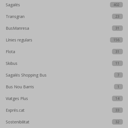
Sagalés
402
Transgran
23
BusManresa
31
Línies regulars
156
Flota
31
Skibus
11
Sagalés Shopping Bus
7
Bus Nou Barris
1
Viatges Plus
14
Exprés.cat
33
Sostenibilitat
32