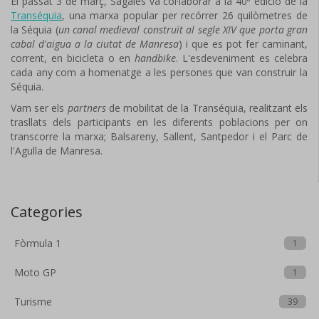
El passat 3 de març, Sagalés va col·laborar a la 40ª edició de la
Transéquia
, una marxa popular per recórrer 26 quilòmetres de
la Séquia (
un canal medieval construït al segle XIV que porta gran
cabal d'aigua a la ciutat de Manresa
) i que es pot fer caminant,
corrent, en bicicleta o en
handbike
. L'esdeveniment es celebra
cada any com a homenatge a les persones que van construir la
Séquia.
Vam ser els
partners
de mobilitat de la Transéquia, realitzant els
trasllats dels participants en les diferents poblacions per on
transcorre la marxa; Balsareny, Sallent, Santpedor i el Parc de
l'Agulla de Manresa.
Categories
Fòrmula 1
1
Moto GP
1
Turisme
39