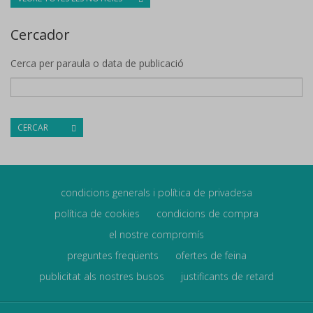
Cercador
Cerca per paraula o data de publicació
CERCAR
condicions generals i política de privadesa
política de cookies
condicions de compra
el nostre compromís
preguntes freqüents
ofertes de feina
publicitat als nostres busos
justificants de retard