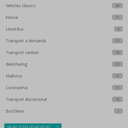
Vehicles clàssics
36
Eivissa
11
LloretBus
6
Transport a demanda
13
Transport sanitari
18
Bikesharing
10
Mallorca
15
Coronavirus
15
Transport discrecional
15
BusDénia
1
VEURE TOTES LES NOTÍCIES