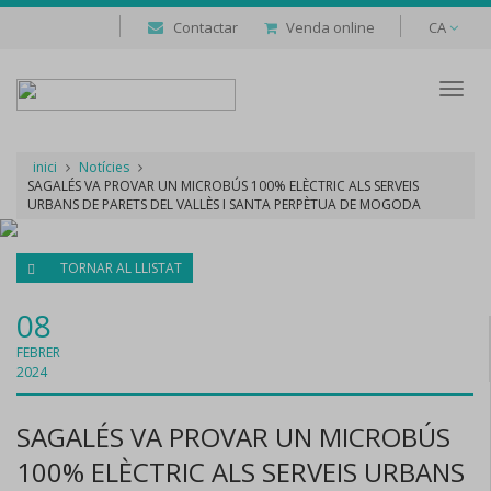
Contactar
Venda online
CA
Despl
naveg
inici
Notícies
SAGALÉS VA PROVAR UN MICROBÚS 100% ELÈCTRIC ALS SERVEIS
URBANS DE PARETS DEL VALLÈS I SANTA PERPÈTUA DE MOGODA
TORNAR AL LLISTAT
08
FEBRER
2024
SAGALÉS VA PROVAR UN MICROBÚS
100% ELÈCTRIC ALS SERVEIS URBANS