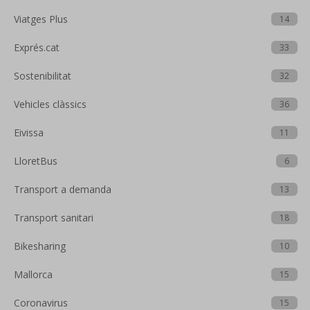
Viatges Plus
14
Exprés.cat
33
Sostenibilitat
32
Vehicles clàssics
36
Eivissa
11
LloretBus
6
Transport a demanda
13
Transport sanitari
18
Bikesharing
10
Mallorca
15
Coronavirus
15