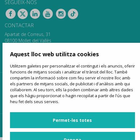
SEGUEIX-NOS
CONTACTAR
Apartat de Correus, 31
08100 Mollet del Vallès
900 13 00 14
www.sagales.com
Aquest lloc web utilitza cookies
info@sagales.com
Utilitzem galetes per personalitzar el contingut i els anuncis, oferir
funcions de mitjans socials i analitzar el trànsit del lloc. També
compartim la informació sobre com feu servir el nostre lloc amb
inici
qui som
fons públics
línies regulars
els partners de mitjans socials, de publicitat i d'anàlisis amb qui
col·laborem. Al seu torn, ells la poden combinar amb altres dades
lloguer d'autocars
turisme
venda online
notícies
que els hàgiu proporcionat o hagin recopilat a partir de l'ús que
heu fet dels seus serveis.
contactar
Permet-les totes
accés clients
accés proveïdors
accés per a agències
Denega