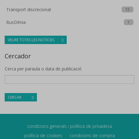
Transport discrecional
15
BusDénia
1
VEURE TOTES LES NOTÍCIES
Cercador
Cerca per paraula o data de publicació
CERCAR
condicions generals i política de privadesa
política de cookies
condicions de compra