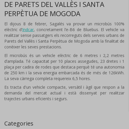
DE PARETS DEL VALLÈS I SANTA
PERPÈTUA DE MOGODA
El dijous 8 de febrer, Sagalés va provar un microbús 100%
elèctric d’
Indcar
, concretament l’e-B6 de Bluebus. El vehicle va
realitzar sense passatgers els recorreguts dels serveis urbans de
Parets del Vallès i Santa Perpètua de Mogoda amb la finalitat de
conèixer les seves prestacions.
El microbús és un vehicle elèctric de 6 metres i 2,2 metres
d’amplada. Té capacitat per 10 places assegudes, 23 dretes i 1
plaça per cadira de rodes que destaca perquè té una autonomia
de 250 km i la seva energia embarcada és de més de 126kWh.
La seva càrrega completa requereix 6,5 hores.
Es tracta d'un vehicle compacte, versàtil i àgil que respon a la
demanda del mercat actual i està dissenyat per realitzar
trajectes urbans eficients i segurs.
Categories