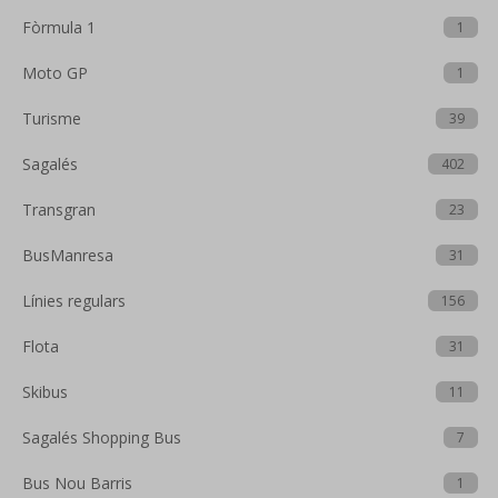
Fòrmula 1
1
Moto GP
1
Turisme
39
Sagalés
402
Transgran
23
BusManresa
31
Línies regulars
156
Flota
31
Skibus
11
Sagalés Shopping Bus
7
Bus Nou Barris
1