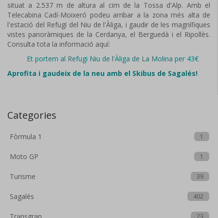
situat a 2.537 m de altura al cim de la Tossa d'Alp. Amb el
Telecabina Cadí-Moixeró podeu arribar a la zona més alta de
l'estació del Refugi del Niu de l'Àliga, i gaudir de les magnífiques
vistes panoràmiques de la Cerdanya, el Berguedà i el Ripollès.
Consulta tota la informació aquí:
Et portem al Refugi Niu de l'Àliga de La Molina per 43€
Aprofita i gaudeix de la neu amb el Skibus de Sagalés!
Categories
Fòrmula 1
1
Moto GP
1
Turisme
39
Sagalés
402
Transgran
23