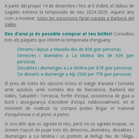
A partir del proper 14 de desembre i fins al 6 d'abril, el Skibus de
Sagalés estrena la temporada de neu 2024-2025. Aquest any
com a novetat,
totes les excursions faran parada a Barberà del
Vallès
.
Des d'avui ja és possible comprar el teu bitllet!
Consulteu
tots els paquets que oferim la temporada d'enguany:
Dimarts i dijous a Masella des de 65€ (per persona)
Dimecres i divendres a La Molina des de 63€ (per
persona)
Dissabtes i diumenges a La Molina per 67€ (per persona)
De dimarts a diumenge a Alp 2500 per 77€ (per persona)
El preu de totes les opcions inclou el viatge d'anada i tornada
amb autobús amb sortides des de Barcelona, Barberà del
Vallès, ​​Sabadell i Terrassa, forfet d'esquí, assistència de guia a
bord i assegurança d'accident d'esquí. Addicionalment, en el
moment de realitzar la compra podeu llogar el material
d'esquí/snow o el pícnic a pistes.
Si sou dels que us agrada la neu, però no us agrada esquiar, us
donem l'opció de pujar tots els dimecres, divendres, dissabtes i
diumenges a La Molina i us portem al Refugi Niu de l'Àliga,