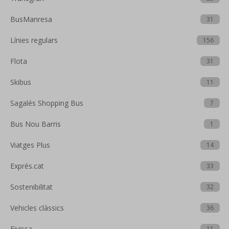
BusManresa
31
Línies regulars
156
Flota
31
Skibus
11
Sagalés Shopping Bus
7
Bus Nou Barris
1
Viatges Plus
14
Exprés.cat
33
Sostenibilitat
32
Vehicles clàssics
36
Eivissa
11