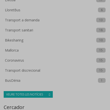
LloretBus
6
Transport a demanda
13
Transport sanitari
18
Bikesharing
10
Mallorca
15
Coronavirus
15
Transport discrecional
15
BusDénia
1
VEURE TOTES LES NOTÍCIES
Cercador