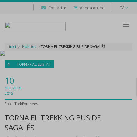
Contactar
Venda online
CA
Despl
naveg
inici
Notícies
TORNA EL TREKKING BUS DE SAGALÉS
TORNAR AL LLISTAT
10
SETEMBRE
2015
Foto: TrekPyrenees
TORNA EL TREKKING BUS DE
SAGALÉS