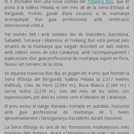
El 3 d’octubre fem una nova sortida del
Trekking Bus
, que et
porta a la Gallina Pelada, el cim més alt de la Serra d’Ensija al
Berguedà. Podràs gaudir d’una excursió a la muntanya
acompanyat d’un guia professional, amb certificació
internacional UIMLA.
Per només 36€ i amb sortides des de Granollers, Barcelona,
Sabadell, Terrassa i Manresa, el Trekking Bus està pensat pels
amants de la muntanya que vulguin descobrir un dels indrets
amb millors vistes de tota Catalunya, amb l’acompanyament i
explicacions d’un guia professional de muntanya expert en flora,
fauna i art romànic de la zona.
En aquesta travessa d’un dia, es pugen els 4 cims que formen la
Serra d’Ensija del Berguedà: Gallina Pelada (a 2.317 metres
d’altitud), Creu de Ferro (2.294 m.), Roca Blanca (2.289 m.) i
Serrat Voltor (2.279 m.). Des del més alt les vistes són
espectaculars, per això es coneix com el Mirador de Catalunya.
El preu inclou el viatge d’anada i tornada en autobús, l’excursió
amb guia professional de muntanya de 5 hores
aproximadament i l’assegurança d’accidents durant l’excursió.
La Serra d’Ensija és una de les formacions muntanyoses més
boniques dels Pirineus, degut a l’abundància de prats i als espais