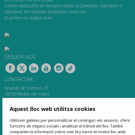
Cobrim necessitats de transport públic a Catalunya, t’apropem a
l’aeroport, fem sortides turístiques i molt més.
Et portem on vulguis anar.
SEGUEIX-NOS
CONTACTAR
Apartat de Correus, 31
08100 Mollet del Vallès
900 13 00 14
www.sagales.com
Aquest lloc web utilitza cookies
info@sagales.com
Utilitzem galetes per personalitzar el contingut i els anuncis, oferir
funcions de mitjans socials i analitzar el trànsit del lloc. També
compartim la informació sobre com feu servir el nostre lloc amb