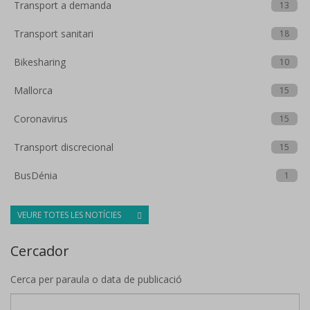
Transport a demanda
13
Transport sanitari
18
Bikesharing
10
Mallorca
15
Coronavirus
15
Transport discrecional
15
BusDénia
1
VEURE TOTES LES NOTÍCIES
Cercador
Cerca per paraula o data de publicació