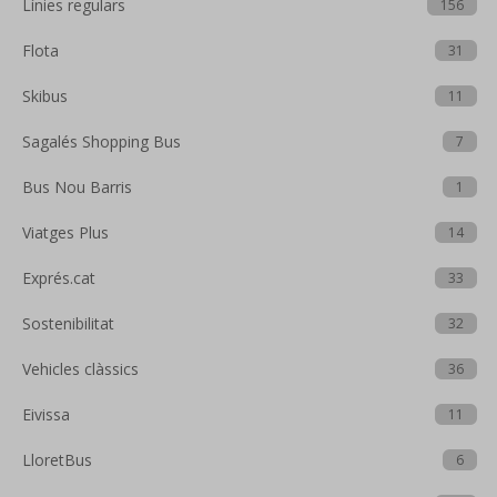
Línies regulars
156
Flota
31
Skibus
11
Sagalés Shopping Bus
7
Bus Nou Barris
1
Viatges Plus
14
Exprés.cat
33
Sostenibilitat
32
Vehicles clàssics
36
Eivissa
11
LloretBus
6