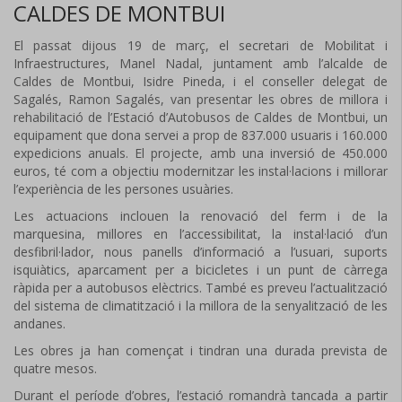
CALDES DE MONTBUI
El passat dijous 19 de març, el secretari de Mobilitat i
Infraestructures, Manel Nadal, juntament amb l’alcalde de
Caldes de Montbui, Isidre Pineda, i el conseller delegat de
Sagalés, Ramon Sagalés, van presentar les obres de millora i
rehabilitació de l’Estació d’Autobusos de Caldes de Montbui, un
equipament que dona servei a prop de 837.000 usuaris i 160.000
expedicions anuals. El projecte, amb una inversió de 450.000
euros, té com a objectiu modernitzar les instal·lacions i millorar
l’experiència de les persones usuàries.
Les actuacions inclouen la renovació del ferm i de la
marquesina, millores en l’accessibilitat, la instal·lació d’un
desfibril·lador, nous panells d’informació a l’usuari, suports
isquiàtics, aparcament per a bicicletes i un punt de càrrega
ràpida per a autobusos elèctrics. També es preveu l’actualització
del sistema de climatització i la millora de la senyalització de les
andanes.
Les obres ja han començat i tindran una durada prevista de
quatre mesos.
Durant el període d’obres, l’estació romandrà tancada a partir