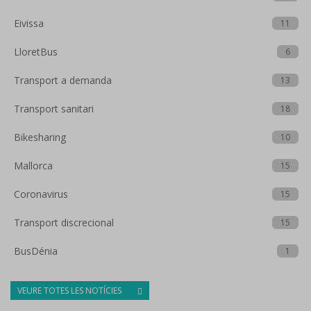
Eivissa
11
LloretBus
6
Transport a demanda
13
Transport sanitari
18
Bikesharing
10
Mallorca
15
Coronavirus
15
Transport discrecional
15
BusDénia
1
VEURE TOTES LES NOTÍCIES