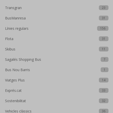
Transgran
23
BusManresa
31
Línies regulars
156
Flota
31
Skibus
11
Sagalés Shopping Bus
7
Bus Nou Barris
1
Viatges Plus
14
Exprés.cat
33
Sostenibilitat
32
Vehicles clàssics
36