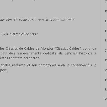
T
B
des-Benz O319 de 1968
Barreiros 2900 de 1969
L
F
 5226 "Olímpic" de 1992
S
les Clàssics de Caldes de Montbui “Clàssics Caldes”, continua
S
ins dels esdeveniments dedicats als vehicles històrics a
stes i entitats del sector.
B
 Sagalés reafirma el seu compromís amb la conservació i la
sport.
V
E
S
V