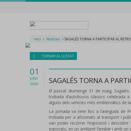
inici
Notícies
SAGALÉS TORNA A PARTICIPAR AL RETR
TORNAR AL LLISTAT
01
SAGALÉS TORNA A PARTI
JUNY
2026
El passat diumenge 31 de maig, Sagalés v
trobada d’autobusos clàssics celebrada 
alguns dels vehicles més emblemàtics de la 
La jornada va tenir lloc a l’avinguda de P
trobada per a aficionats al transport i públ
van poder recórrer l’exposició i descobrir 
exposats, en un ambient familiar i amb un 