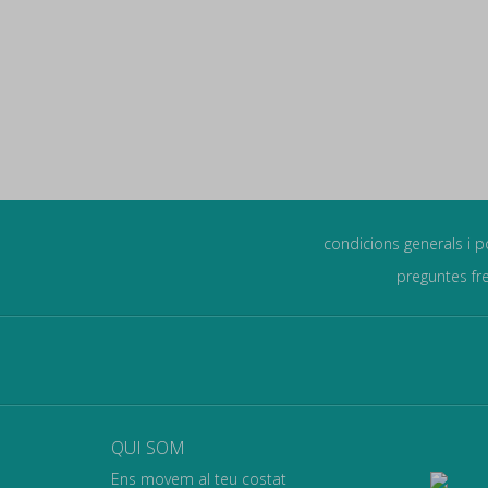
condicions generals i p
preguntes fr
QUI SOM
Ens movem al teu costat