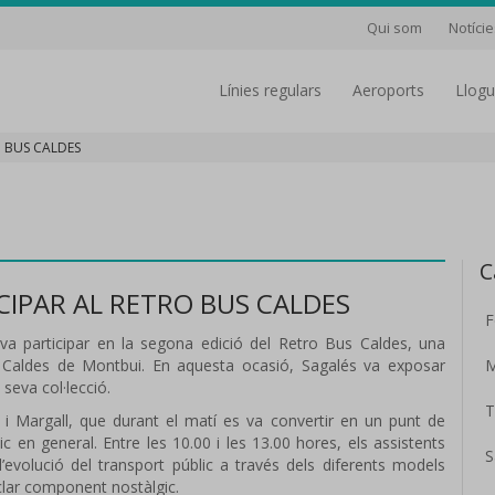
Qui som
Notície
línies regulars
aeroports
Llog
O BUS CALDES
C
CIPAR AL RETRO BUS CALDES
F
a participar en la segona edició del Retro Bus Caldes, una
a Caldes de Montbui. En aquesta ocasió, Sagalés va exposar
M
seva col·lecció.
T
i i Margall, que durant el matí es va convertir en un punt de
ic en general. Entre les 10.00 i les 13.00 hores, els assistents
S
l’evolució del transport públic a través dels diferents models
clar component nostàlgic.