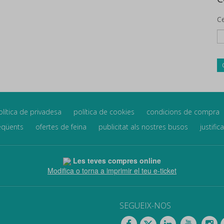
Ce
olítica de privadesa
política de cookies
condicions de compra
eqüents
ofertes de feina
publicitat als nostres busos
justific
Les teves compres online
Modifica o torna a imprimir el teu e-ticket
SEGUEIX-NOS