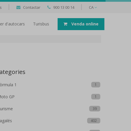
s
Contactar
900 13 00 14
CA
uer d'autocars
Turisbus
Venda online
ategories
òrmula 1
1
oto GP
1
urisme
39
agalés
402