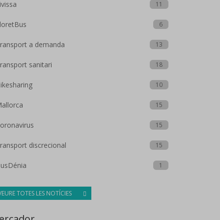
ivissa
11
loretBus
6
ransport a demanda
13
ransport sanitari
18
ikesharing
10
allorca
15
oronavirus
15
ransport discrecional
15
usDénia
1
VEURE TOTES LES NOTÍCIES
ercador