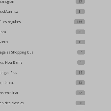
ransgran
23
usManresa
31
ínies regulars
156
lota
31
kibus
11
agalés Shopping Bus
7
us Nou Barris
1
iatges Plus
14
xprés.cat
33
ostenibilitat
32
ehicles clàssics
36