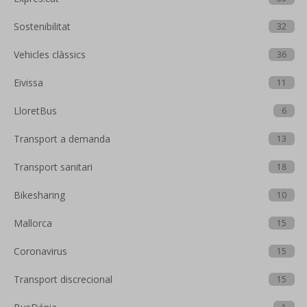
Sostenibilitat
32
Vehicles clàssics
36
Eivissa
11
LloretBus
6
Transport a demanda
13
Transport sanitari
18
Bikesharing
10
Mallorca
15
Coronavirus
15
Transport discrecional
15