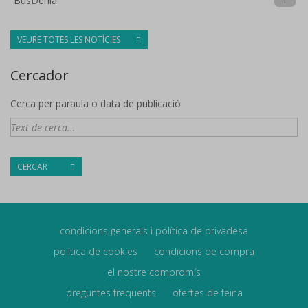
BusDénia
1
VEURE TOTES LES NOTÍCIES
Cercador
Cerca per paraula o data de publicació
CERCAR
condicions generals i política de privadesa
política de cookies
condicions de compra
el nostre compromís
preguntes freqüents
ofertes de feina