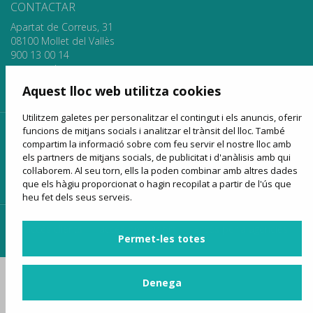
CONTACTAR
Apartat de Correus, 31
08100 Mollet del Vallès
900 13 00 14
www.sagales.com
info@sagales.com
Aquest lloc web utilitza cookies
Utilitzem galetes per personalitzar el contingut i els anuncis, oferir
funcions de mitjans socials i analitzar el trànsit del lloc. També
inici
qui som
fons públics
línies regulars
compartim la informació sobre com feu servir el nostre lloc amb
lloguer d'autocars
turisme
venda online
notícies
els partners de mitjans socials, de publicitat i d'anàlisis amb qui
col·laborem. Al seu torn, ells la poden combinar amb altres dades
contactar
que els hàgiu proporcionat o hagin recopilat a partir de l'ús que
heu fet dels seus serveis.
accés clients
accés proveïdors
accés per a agències
Permet-les totes
Denega