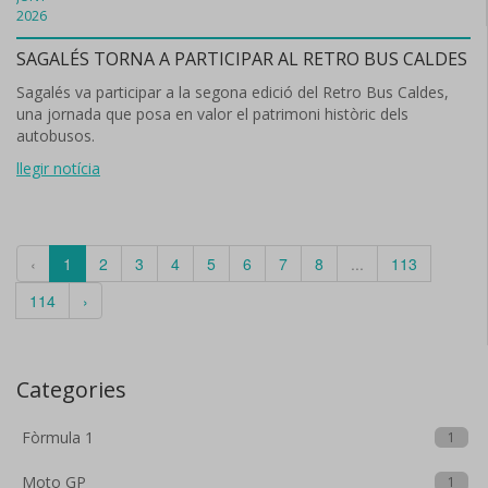
2026
SAGALÉS TORNA A PARTICIPAR AL RETRO BUS CALDES
Sagalés va participar a la segona edició del Retro Bus Caldes,
una jornada que posa en valor el patrimoni històric dels
autobusos.
llegir notícia
‹
1
2
3
4
5
6
7
8
...
113
114
›
Categories
Fòrmula 1
1
Moto GP
1