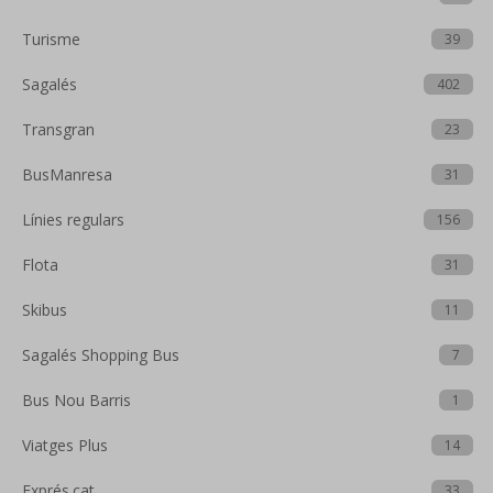
Turisme
39
Sagalés
402
Transgran
23
BusManresa
31
Línies regulars
156
Flota
31
Skibus
11
Sagalés Shopping Bus
7
Bus Nou Barris
1
Viatges Plus
14
Exprés.cat
33