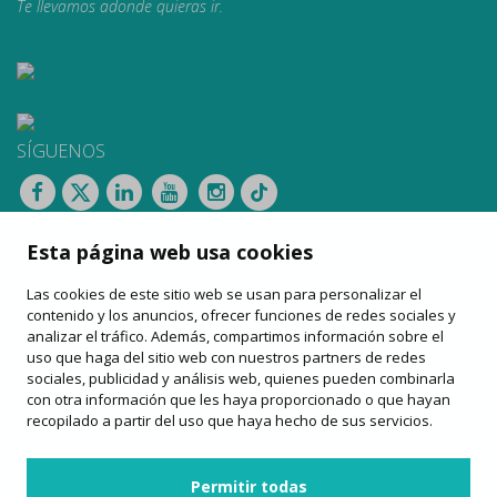
Te llevamos adonde quieras ir.
SÍGUENOS
CONTACTAR
Esta página web usa cookies
Apartat de Correus, 31
08100 Mollet del Vallès
Las cookies de este sitio web se usan para personalizar el
900 13 00 14
contenido y los anuncios, ofrecer funciones de redes sociales y
www.sagales.com
analizar el tráfico. Además, compartimos información sobre el
info@sagales.com
uso que haga del sitio web con nuestros partners de redes
sociales, publicidad y análisis web, quienes pueden combinarla
con otra información que les haya proporcionado o que hayan
recopilado a partir del uso que haya hecho de sus servicios.
inicio
quiénes somos
fondos públicos
líneas regulares
alquiler de autocares
turismo
Permitir todas