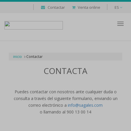
Contactar
Venta online
ES
Despl
naveg
inicio
Contactar
CONTACTA
Puedes contactar con nosotros ante cualquier duda o
consulta a través del siguiente formulario, enviando un
correo electrónico a
info@sagales.com
o llamando al 900 13 00 14