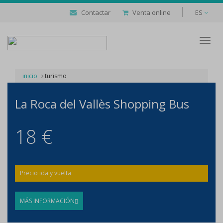
Contactar
Venta online
ES
Despl
naveg
inicio
turismo
La Roca del Vallès Shopping Bus
18 €
Precio ida y vuelta
MÁS INFORMACIÓN