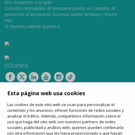
Nos movemos a tu lado
Cubrimos necesidades de transporte público en Cataluña, te
acercamos al aeropuerto, hacemos salidas turísticas y mucho
más.
Te llevamos adonde quieras ir.
SÍGUENOS
CONTACTAR
Esta página web usa cookies
Apartat de Correus, 31
08100 Mollet del Vallès
Las cookies de este sitio web se usan para personalizar el
900 13 00 14
contenido y los anuncios, ofrecer funciones de redes sociales y
www.sagales.com
analizar el tráfico. Además, compartimos información sobre el
info@sagales.com
uso que haga del sitio web con nuestros partners de redes
sociales, publicidad y análisis web, quienes pueden combinarla
con otra información que les haya proporcionado o que hayan