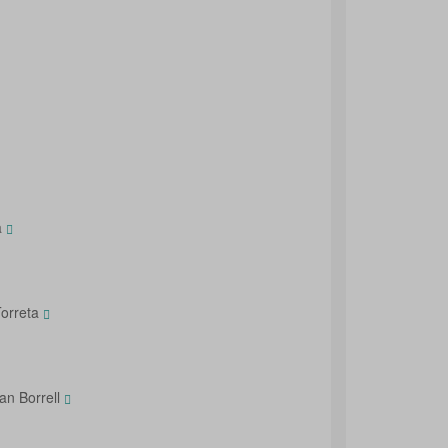
a
Torreta
an Borrell