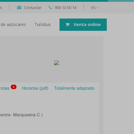
as
Contactar
900 13 00 14
ES
er de autocares
Turisbus
Venta online
ncias
5
Horarios (pdf)
Totalmente adaptado
 Centre- Marquesina C