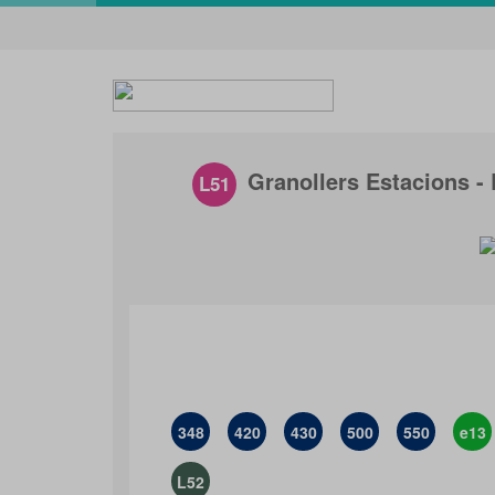
Granollers Estacions - 
L51
348
420
430
500
550
e13
L52