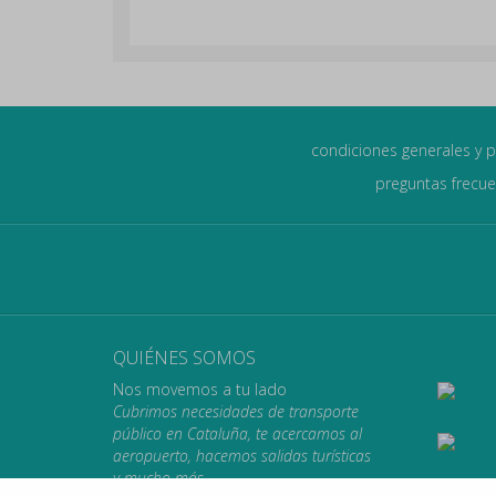
condiciones generales y p
preguntas frecu
QUIÉNES SOMOS
Nos movemos a tu lado
Cubrimos necesidades de transporte
público en Cataluña, te acercamos al
aeropuerto, hacemos salidas turísticas
y mucho más.