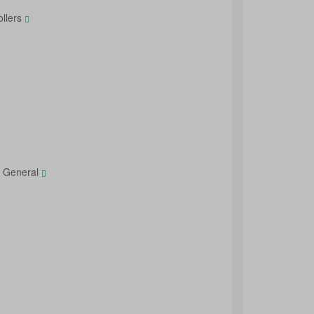
ollers
l General