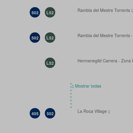
Rambla del Mestre Torrents
502
L52
Rambla del Mestre Torrents 
502
L52
Hermenegild Carrera - Zona 
L52
Mostrar todas
La Roca Village
405
502