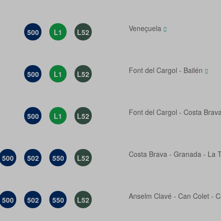
Veneçuela
500
L1
L52
Font del Cargol - Bailén
500
L1
L52
Font del Cargol - Costa Brav
500
L1
L52
Costa Brava - Granada - La 
500
502
550
L52
Anselm Clavé - Can Colet - C
500
502
550
L52