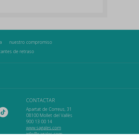
a
nuestro compromiso
icantes de retraso
CONTACTAR
Apartat de Correus, 31
08100 Mollet del Vallès
900 13 00 14
www.sagales.com
info@sagales.com