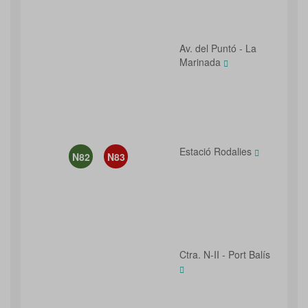
Av. del Puntó - La
Marinada
Estació Rodalies
N82
N83
Ctra. N-II - Port Balís