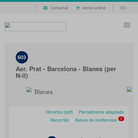
Contactar
Venta online
ES
Despl
naveg
603
Aer. Prat - Barcelona - Blanes (per
N-ll)
Blanes
Horarios (pdf)
Parcialmente adaptado
Recorrido
Avisos de incidencias
5