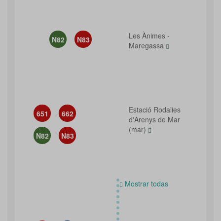
Les Ànimes -
N82
N83
Maregassa
Estació Rodalies
651
662
d'Arenys de Mar
(mar)
N82
N83
Mostrar todas