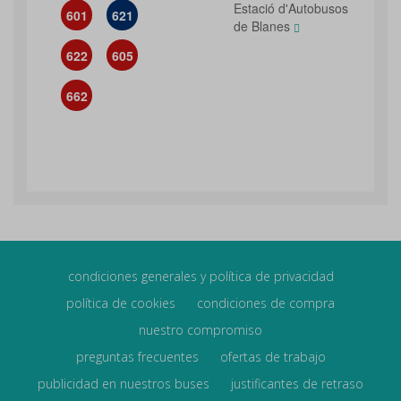
Estació d'Autobusos
601
621
de Blanes
622
605
662
condiciones generales y política de privacidad
política de cookies
condiciones de compra
nuestro compromiso
preguntas frecuentes
ofertas de trabajo
publicidad en nuestros buses
justificantes de retraso