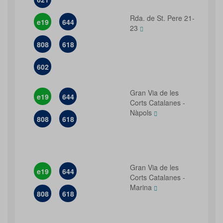
Rda. de St. Pere 21-
e19
644
23
808
618
602
Gran Via de les
e19
644
Corts Catalanes -
Nàpols
808
618
Gran Via de les
e19
644
Corts Catalanes -
Marina
808
618