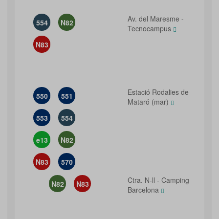
Av. del Maresme -
554
N82
Tecnocampus
N83
Estació Rodalies de
550
551
Mataró (mar)
553
554
e13
N82
N83
570
Ctra. N-ll - Camping
N82
N83
Barcelona