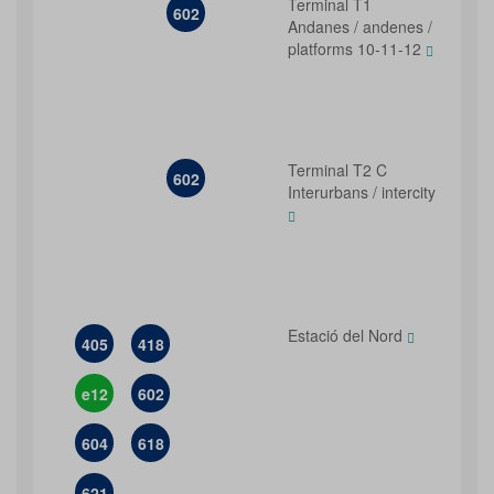
Terminal T1
602
Andanes / andenes /
platforms 10-11-12
Terminal T2 C
602
Interurbans / intercity
Estació del Nord
405
418
e12
602
604
618
621