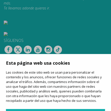
más.
Te llevamos adonde quieras ir.
SÍGUENOS
CONTACTAR
Esta página web usa cookies
Apartat de Correus, 31
08100 Mollet del Vallès
Las cookies de este sitio web se usan para personalizar el
900 13 00 14
contenido y los anuncios, ofrecer funciones de redes sociales y
www.sagales.com
analizar el tráfico. Además, compartimos información sobre el
info@sagales.com
uso que haga del sitio web con nuestros partners de redes
sociales, publicidad y análisis web, quienes pueden combinarla
con otra información que les haya proporcionado o que hayan
recopilado a partir del uso que haya hecho de sus servicios.
inicio
quiénes somos
fondos públicos