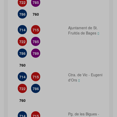
722
785
786
760
Ajuntament de St.
714
715
Fruitós de Bages
722
785
786
789
760
Ctra. de Vic - Eugeni
714
715
d'Ors
722
786
760
Pg. de les Bigues -
714
715