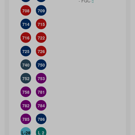
- FGC
708
709
714
715
716
722
725
726
740
750
752
753
758
781
782
784
785
786
L-28
L 2