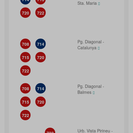
Sta. Maria
720
722
Pg. Diagonal -
708
714
Catalunya
715
720
722
Pg. Diagonal -
708
714
Balmes
715
720
722
Urb. Vista Pirineu -