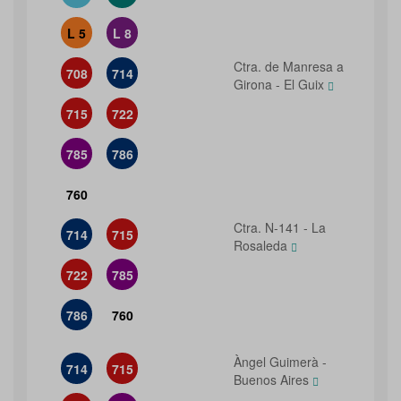
L 5
L 8
Ctra. de Manresa a
708
714
Girona - El Guix
715
722
785
786
760
Ctra. N-141 - La
714
715
Rosaleda
722
785
786
760
Àngel Guimerà -
714
715
Buenos Aires