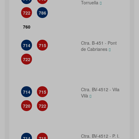
Torruella
722
786
760
Ctra. B-451 - Pont
714
715
de Cabrianes
722
Ctra. BV-4512 - Vila
714
715
Vilà
720
722
Ctra. BV-4512 - P. I.
714
715