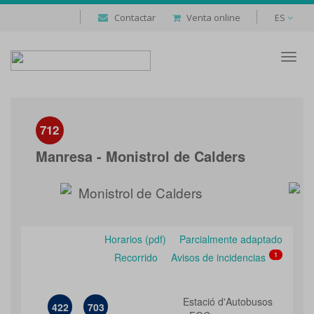
Contactar
Venta online
ES
Despl
naveg
712
Manresa - Monistrol de Calders
Monistrol de Calders
Horarios (pdf)
Parcialmente adaptado
Recorrido
Avisos de incidencias
1
Estació d'Autobusos
422
703