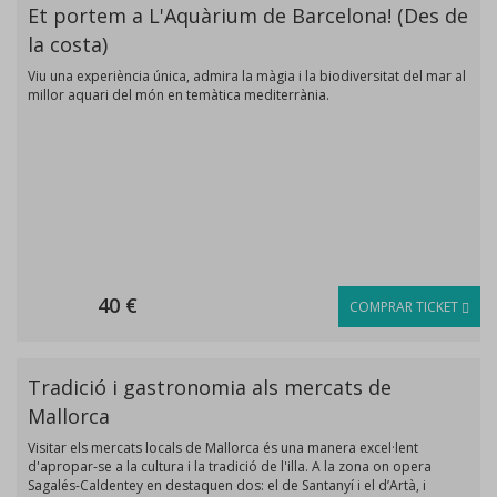
Et portem a L'Aquàrium de Barcelona! (Des de
la costa)
Viu una experiència única, admira la màgia i la biodiversitat del mar al
millor aquari del món en temàtica mediterrània.
40 €
COMPRAR TICKET
Tradició i gastronomia als mercats de
Mallorca
Visitar els mercats locals de Mallorca és una manera excel·lent
d'apropar-se a la cultura i la tradició de l'illa. A la zona on opera
Sagalés-Caldentey en destaquen dos: el de Santanyí i el d’Artà, i