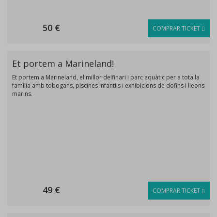
50 €
COMPRAR TICKET
Et portem a Marineland!
Et portem a Marineland, el millor delfinari i parc aquàtic per a tota la
família amb tobogans, piscines infantils i exhibicions de dofins i lleons
marins.
49 €
COMPRAR TICKET