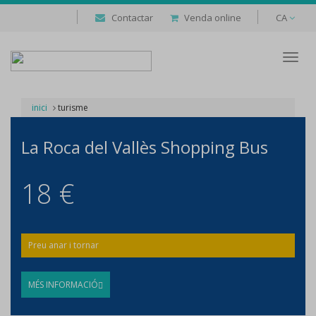
Contactar
Venda online
CA
Despl
naveg
inici
turisme
La Roca del Vallès Shopping Bus
18 €
Preu anar i tornar
MÉS INFORMACIÓ