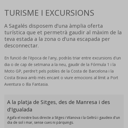
TURISME I EXCURSIONS
A Sagalés disposem d'una àmplia oferta
turística que et permetrà gaudir al màxim de la
teva estada a la zona o d'una escapada per
desconnectar.
En funció de l'època de l'any, podràs triar entre excursions d'un
dia o de cap de setmana a la neu, gaudir de la Fórmula 1 i la
Moto GP, perdre't pels pobles de la Costa de Barcelona i la
Costa Brava amb més encant o viure emocions al límit a Port
Aventura o Illa Fantasia.
A la platja de Sitges, des de Manresa i des
d'Igualada
Agafa el nostre bus directe a Sitges i Vilanova i la Geltrú i gaudeix d'un
dia de sol i mar, sense cues ni pàrquings.