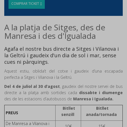
COMPRAR TICKET
A la platja de Sitges, des de
Manresa i des d'Igualada
Agafa el nostre bus directe a Sitges i Vilanova i
la Geltrú i gaudeix d'un dia de sol i mar, sense
cues ni pàrquings.
Aquest estiu, oblida’t del cotxe i gaudeix d’una escapada
perfecta a Sitges i Vilanova i la Geltrú.
Del 4 de juliol al 30 d’agost
, gaudeix del nostre servei de bus
directe a la platja amb sortides cada
dissabte i diumenge
des de les estacions d’autobusos de
Manresa i Igualada.
Bitllet
Bitllet
PREUS
senzill
anada/tornada
De Manresa a Vilanova i
10€
15€