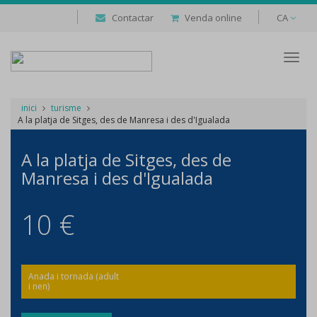
Contactar
Venda online
CA
Despl
naveg
inici
turisme
A la platja de Sitges, des de Manresa i des d'Igualada
A la platja de Sitges, des de
Manresa i des d'Igualada
10 €
Anada i tornada (adult
i nen)