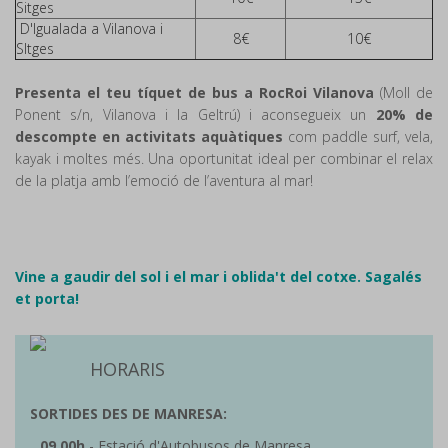
Sitges
D'Igualada a Vilanova i
8€
10€
SItges
Presenta el teu tíquet de bus a RocRoi Vilanova
(Moll de
Ponent s/n, Vilanova i la Geltrú) i aconsegueix un
20% de
descompte en activitats aquàtiques
com paddle surf, vela,
kayak i moltes més. Una oportunitat ideal per combinar el relax
de la platja amb l’emoció de l’aventura al mar!
Vine a gaudir del sol i el mar i oblida't del cotxe.
Sagalés
et porta!
HORARIS
SORTIDES DES DE MANRESA:
09.00h
- Estació d'Autobusos de Manresa