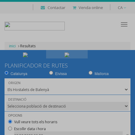
Contactar
Venda online
CA
Despl
naveg
inici
Resultats
PLANIFICADOR DE RUTES
Catalunya
Eivissa
Mallorca
ORIGEN
DESTINACIÓ
OPCIONS
Vull veure tots els horaris
Escollir data i hora