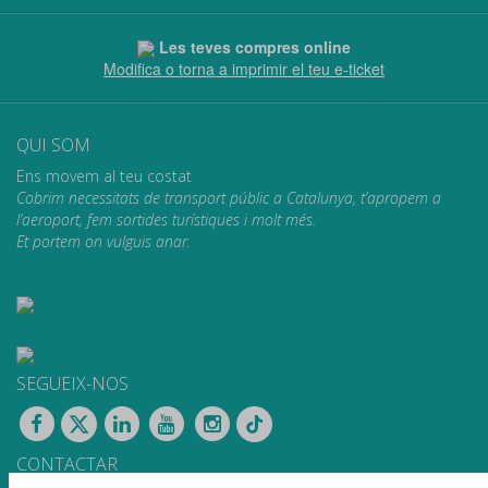
Les teves compres online
Modifica o torna a imprimir el teu e-ticket
QUI SOM
Ens movem al teu costat
Cobrim necessitats de transport públic a Catalunya, t’apropem a
l’aeroport, fem sortides turístiques i molt més.
Et portem on vulguis anar.
SEGUEIX-NOS
CONTACTAR