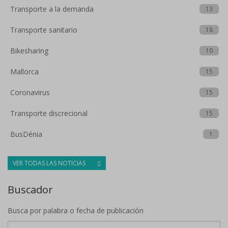
Transporte a la demanda
13
Transporte sanitario
18
Bikesharing
10
Mallorca
15
Coronavirus
15
Transporte discrecional
15
BusDénia
1
VER TODAS LAS NOTICIAS
Buscador
Busca por palabra o fecha de publicación