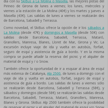
día con su
SkiBus a La Molina o Masella
, las mejores pistas del
Pirineo de Girona de lunes a viernes; los lunes, miércoles y
viernes a la estación de La Molina (40€) y los martes y jueves a
Masella (43€). Las salidas de lunes a viernes se realizarán des
de Barcelona, Sabadell y Terrassa.
Como novedad, el SkiBus ofrece la opción de ir los
sábados a
La Molina
(desde 47€) y
domingos a Masella
(desde 50€) con
salidas desde Barcelona, Sabadell, Terrassa, Mataró,
Granollers, Manresa, Blanes, Lloret de Mar, Girona y Vic. La
excursión incluye viaje de ida y vuelta en autobús, forfait,
seguro de esquí y asistencia de guía a bordo. Y en la misma
compra se puede añadir la reserva del picnic y el alquiler de
material de esquí y / o Snow.
También ofrece la oportunidad de ir a esquiar al área de esquí
más extensa de Catalunya,
Alp 2500
, de lunes a domingo con el
viaje de ida y vuelta en autobús, forfait, seguro de esquí y
asistencia de guía a bordo. Las salidas de lunes a viernes sólo
se realizarán desde Barcelona, Sabadell y Terrassa (58€), y
sábados y domingos (desde 58€) se realizarán las salidas desde
Barcelona, Sabadell, Terrassa, Mataró, Granollers, Manresa,
Blanes y Girona. SkiBus Alp 2500 también ofrece la posibilidad
de reservar el picnic y el alquiler del material de esquí y/o Snow