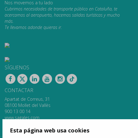
Nos movemos a tu lado
Cubrimos necesidades de transporte público en Cataluña, te
acercamos al aeropuerto, hacemos salidas turísticas y mucho
más.
Te llevamos adonde quieras ir.
SÍGUENOS
CONTACTAR
Apartat de Correus, 31
08100 Mollet del Vallès
900 13 00 14
www.sagales.com
info@sagales.com
Esta página web usa cookies