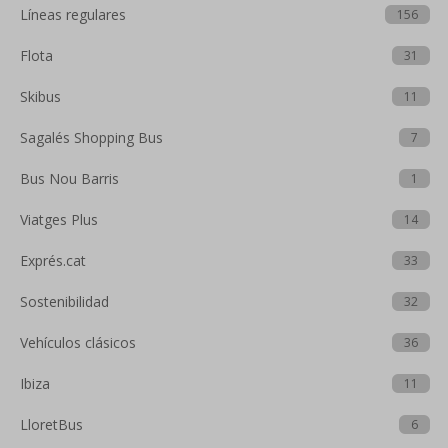
Líneas regulares
156
Flota
31
Skibus
11
Sagalés Shopping Bus
7
Bus Nou Barris
1
Viatges Plus
14
Exprés.cat
33
Sostenibilidad
32
Vehículos clásicos
36
Ibiza
11
LloretBus
6