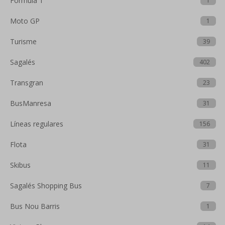
Fórmula 1
1
Moto GP
1
Turisme
39
Sagalés
402
Transgran
23
BusManresa
31
Líneas regulares
156
Flota
31
Skibus
11
Sagalés Shopping Bus
7
Bus Nou Barris
1