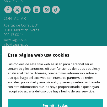
SÍGUENOS
CONTACTAR
Apartat de Correus, 31
08100 Mollet del Vallès
900 13 00 14
www.sagales.com
info@sagales.com
Esta página web usa cookies
inicio
quiénes somos
fondos públicos
Las cookies de este sitio web se usan para personalizar el
contenido y los anuncios, ofrecer funciones de redes sociales y
líneas regulares
alquiler de autocares
turismo
analizar el tráfico. Además, compartimos información sobre el
venta online
noticias
contactar
uso que haga del sitio web con nuestros partners de redes
sociales, publicidad y análisis web, quienes pueden combinarla
con otra información que les haya proporcionado o que hayan
recopilado a partir del uso que haya hecho de sus servicios.
acceso clientes
acceso proveedores
acceso para agencias
Permitir todas