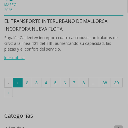
MARZO
2026
EL TRANSPORTE INTERURBANO DE MALLORCA
INCORPORA NUEVA FLOTA
Sagalés Caldentey incorpora cuatro autobuses articulados de
GNC a la línea 401 del TIB, aumentando su capacidad, las
plazas y el confort del servicio.
leer noticia
‹
1
2
3
4
5
6
7
8
...
38
39
›
Categorías