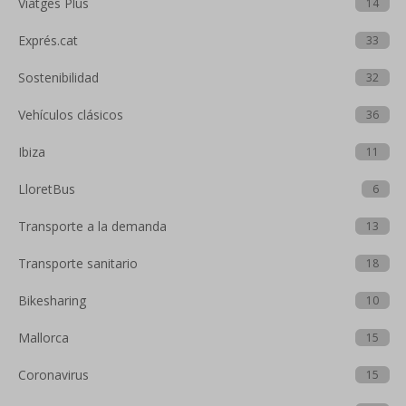
Viatges Plus
14
Exprés.cat
33
Sostenibilidad
32
Vehículos clásicos
36
Ibiza
11
LloretBus
6
Transporte a la demanda
13
Transporte sanitario
18
Bikesharing
10
Mallorca
15
Coronavirus
15