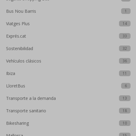
Bus Nou Barris
1
Viatges Plus
14
Exprés.cat
33
Sostenibilidad
32
Vehículos clásicos
36
Ibiza
11
LloretBus
6
Transporte a la demanda
13
Transporte sanitario
18
Bikesharing
10
Mallorca
15