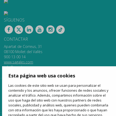
SÍGUENOS
CONTACTAR
Apartat de Correus, 31
08100 Mollet del Vallès
900 13 00 14
www.sagales.com
info@sagales.com
Esta página web usa cookies
Las cookies de este sitio web se usan para personalizar el
inicio
quiénes somos
fondos públicos
contenido y los anuncios, ofrecer funciones de redes sociales y
líneas regulares
alquiler de autocares
turismo
analizar el tráfico. Además, compartimos información sobre el
uso que haga del sitio web con nuestros partners de redes
venta online
noticias
contactar
sociales, publicidad y análisis web, quienes pueden combinarla
con otra información que les haya proporcionado o que hayan
recopilado a partir del uso que haya hecho de sus servicios.