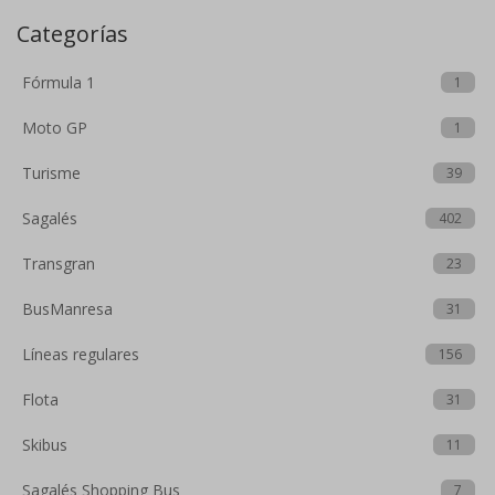
Categorías
Fórmula 1
1
Moto GP
1
Turisme
39
Sagalés
402
Transgran
23
BusManresa
31
Líneas regulares
156
Flota
31
Skibus
11
Sagalés Shopping Bus
7