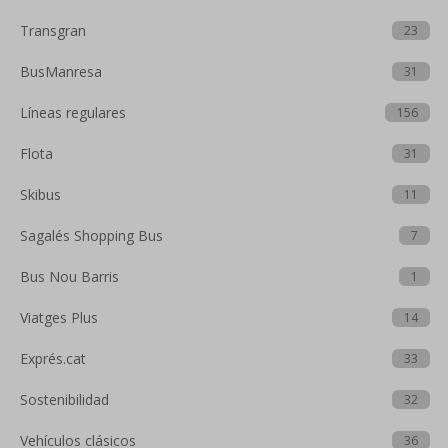
Transgran
23
BusManresa
31
Líneas regulares
156
Flota
31
Skibus
11
Sagalés Shopping Bus
7
Bus Nou Barris
1
Viatges Plus
14
Exprés.cat
33
Sostenibilidad
32
Vehículos clásicos
36