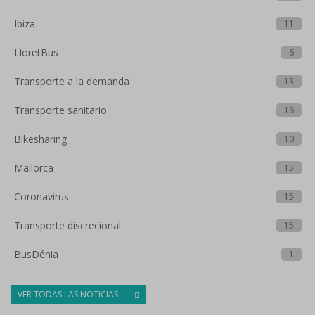
Ibiza
11
LloretBus
6
Transporte a la demanda
13
Transporte sanitario
18
Bikesharing
10
Mallorca
15
Coronavirus
15
Transporte discrecional
15
BusDénia
1
VER TODAS LAS NOTICIAS