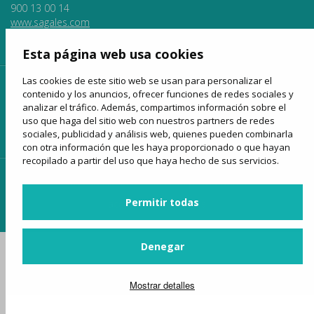
900 13 00 14
www.sagales.com
info@sagales.com
Esta página web usa cookies
Las cookies de este sitio web se usan para personalizar el
inicio
quiénes somos
fondos públicos
contenido y los anuncios, ofrecer funciones de redes sociales y
analizar el tráfico. Además, compartimos información sobre el
líneas regulares
alquiler de autocares
turismo
uso que haga del sitio web con nuestros partners de redes
venta online
noticias
contactar
sociales, publicidad y análisis web, quienes pueden combinarla
con otra información que les haya proporcionado o que hayan
recopilado a partir del uso que haya hecho de sus servicios.
acceso clientes
acceso proveedores
Permitir todas
acceso para agencias
Denegar
Mostrar detalles