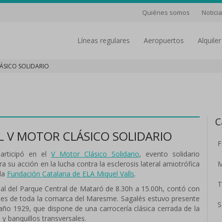
Quiénes somos
Notici
líneas regulares
aeropuertos
Alquil
LÁSICO SOLIDARIO
C
EL V MOTOR CLÁSICO SOLIDARIO
F
articipó en el
V Motor Clásico Solidario
, evento solidario
a su acción en la lucha contra la esclerosis lateral amiotrófica
M
 la
Fundación Catalana de ELA Miquel Valls
.
T
rial del Parque Central de Mataró de 8.30h a 15.00h, contó con
es de toda la comarca del Maresme. Sagalés estuvo presente
S
año 1929, que dispone de una carrocería clásica cerrada de la
y banquillos transversales.