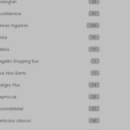
ransgran
23
usManresa
31
íneas regulares
156
lota
31
kibus
11
agalés Shopping Bus
7
us Nou Barris
1
iatges Plus
14
xprés.cat
33
ostenibilidad
32
ehículos clásicos
36