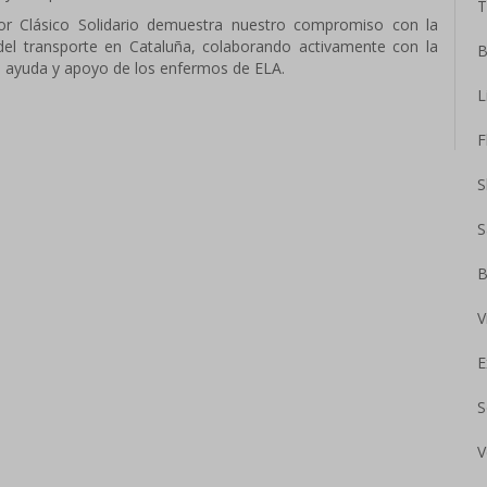
T
or Clásico Solidario demuestra nuestro compromiso con la
n del transporte en Cataluña, colaborando activamente con la
B
a ayuda y apoyo de los enfermos de ELA.
L
F
S
S
B
V
E
S
V