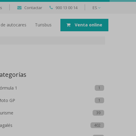
as
Contactar
900 13 00 14
ES
er de autocares
Turisbus
Venta online
ategorías
órmula 1
1
oto GP
1
urisme
39
agalés
402