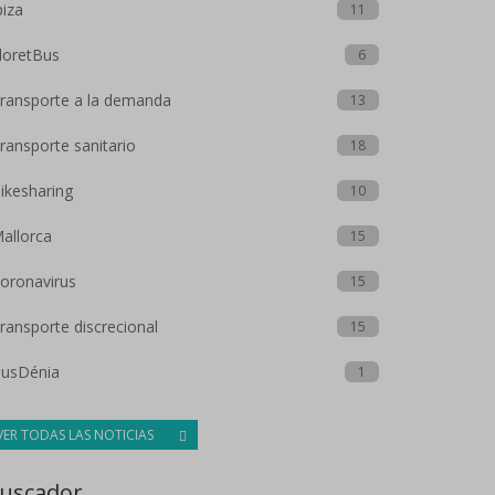
biza
11
loretBus
6
ransporte a la demanda
13
ransporte sanitario
18
ikesharing
10
allorca
15
oronavirus
15
ransporte discrecional
15
usDénia
1
VER TODAS LAS NOTICIAS
uscador