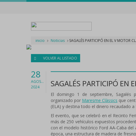
inicio
Noticias
SAGALÉS PARTICIPÓ EN EL V MOTOR C
VOLVER AL LISTADO
28
SAGALÉS PARTICIPÓ EN 
AGOSTO
2024
El domingo 1 de septiembre, Sagalés p
organizado por
Maresme Clàssics
que centr
(ELA) y destina todo el dinero recaudado a
El evento, que se celebró en el Recinto Fe
más de 250 vehículos expuestos procedent
con el modelo histórico Ford AA-Caba del 
época, una estructura de madera de fresno 