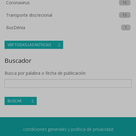
Coronavirus
15
Transporte discrecional
15
BusDénia
1
VER TODAS LAS NOTICIAS
Buscador
Busca por palabra o fecha de publicación
BUSCAR
condiciones generales y política de privacidad