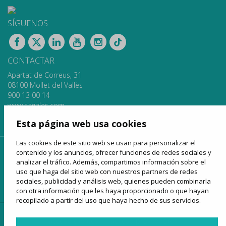
SÍGUENOS
CONTACTAR
Apartat de Correus, 31
08100 Mollet del Vallès
900 13 00 14
www.sagales.com
info@sagales.com
Esta página web usa cookies
Las cookies de este sitio web se usan para personalizar el
contenido y los anuncios, ofrecer funciones de redes sociales y
inicio
quiénes somos
fondos públicos
analizar el tráfico. Además, compartimos información sobre el
líneas regulares
alquiler de autocares
turismo
uso que haga del sitio web con nuestros partners de redes
sociales, publicidad y análisis web, quienes pueden combinarla
venta online
noticias
contactar
con otra información que les haya proporcionado o que hayan
recopilado a partir del uso que haya hecho de sus servicios.
acceso clientes
acceso proveedores