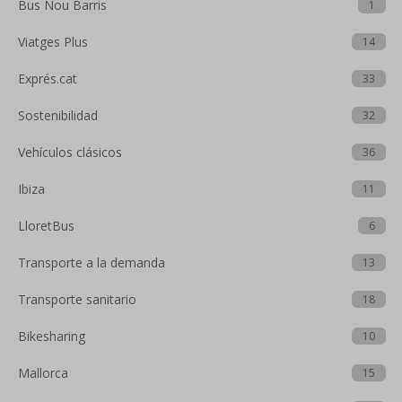
Bus Nou Barris
1
Viatges Plus
14
Exprés.cat
33
Sostenibilidad
32
Vehículos clásicos
36
Ibiza
11
LloretBus
6
Transporte a la demanda
13
Transporte sanitario
18
Bikesharing
10
Mallorca
15