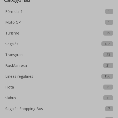
Fórmula 1
1
Moto GP
1
Turisme
39
Sagalés
402
Transgran
23
BusManresa
31
Líneas regulares
156
Flota
31
Skibus
11
Sagalés Shopping Bus
7