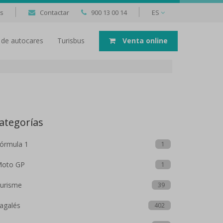
as
Contactar
900 13 00 14
ES
er de autocares
Turisbus
Venta online
ategorías
órmula 1
1
oto GP
1
urisme
39
agalés
402