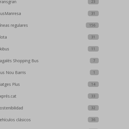
ransgran
23
usManresa
31
íneas regulares
156
lota
31
kibus
11
agalés Shopping Bus
7
us Nou Barris
1
iatges Plus
14
xprés.cat
33
ostenibilidad
32
ehículos clásicos
36