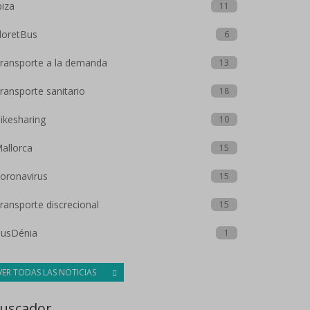
biza
11
loretBus
6
ransporte a la demanda
13
ransporte sanitario
18
ikesharing
10
allorca
15
oronavirus
15
ransporte discrecional
15
usDénia
1
VER TODAS LAS NOTICIAS
uscador