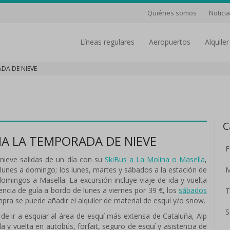
Quiénes somos
Notici
líneas regulares
aeropuertos
Alquil
DA DE NIEVE
C
A LA TEMPORADA DE NIEVE
F
nieve salidas de un día con su
SkiBus a La Molina o Masella
,
 lunes a domingo; los lunes, martes y sábados a la estación de
M
domingos a Masella. La excursión incluye viaje de ida y vuelta
tencia de guía a bordo de lunes a viernes por 39 €, los
sábados
T
pra se puede añadir el alquiler de material de esquí y/o snow.
S
 de ir a esquiar al área de esquí más extensa de Cataluña, Alp
a y vuelta en autobús, forfait, seguro de esquí y asistencia de