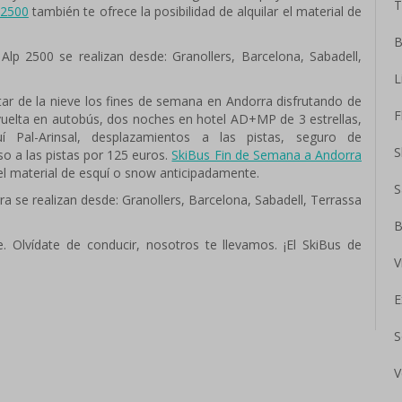
T
 2500
también te ofrece la posibilidad de alquilar el material de
B
Alp 2500 se realizan desde: Granollers, Barcelona, Sabadell,
L
ar de la nieve los fines de semana en Andorra disfrutando de
F
y vuelta en autobús, dos noches en hotel AD+MP de 3 estrellas,
í Pal-Arinsal, desplazamientos a las pistas, seguro de
S
so a las pistas por 125 euros.
SkiBus Fin de Semana a Andorra
r el material de esquí o snow anticipadamente.
S
a se realizan desde: Granollers, Barcelona, Sabadell, Terrassa
B
he. Olvídate de conducir, nosotros te llevamos. ¡El SkiBus de
V
E
S
V