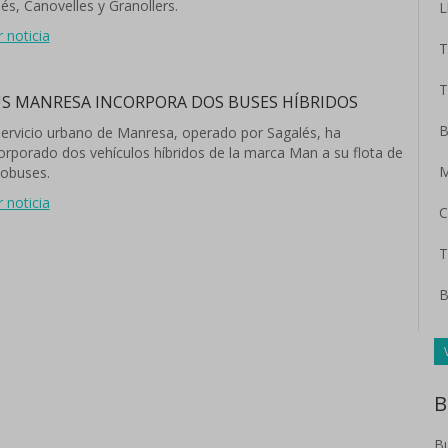
lés, Canovelles y Granollers.
L
r noticia
T
T
S MANRESA INCORPORA DOS BUSES HÍBRIDOS
B
servicio urbano de Manresa, operado por Sagalés, ha
orporado dos vehículos híbridos de la marca Man a su flota de
M
obuses.
r noticia
C
T
B
B
Bu