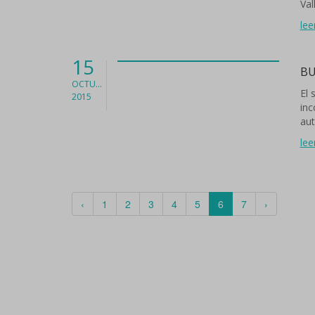
Val
lee
15
BU
OCTUBRE
El 
2015
inc
aut
lee
‹
1
2
3
4
5
6
7
›