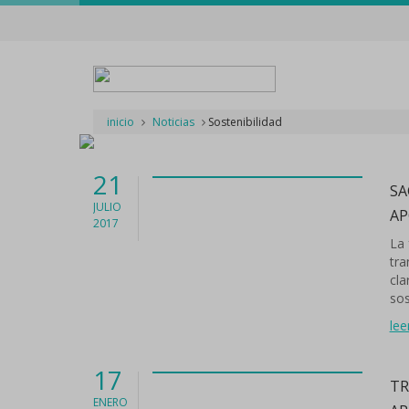
inicio
Noticias
Sostenibilidad
21
SA
JULIO
AP
2017
La 
tra
cla
sos
lee
17
TR
ENERO