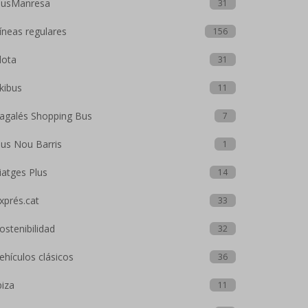
usManresa
31
íneas regulares
156
lota
31
kibus
11
agalés Shopping Bus
7
us Nou Barris
1
iatges Plus
14
xprés.cat
33
ostenibilidad
32
ehículos clásicos
36
biza
11