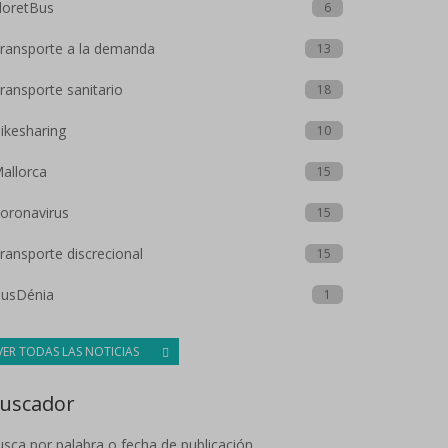
loretBus
6
ransporte a la demanda
13
ransporte sanitario
18
ikesharing
10
allorca
15
oronavirus
15
ransporte discrecional
15
usDénia
1
VER TODAS LAS NOTICIAS
uscador
sca por palabra o fecha de publicación