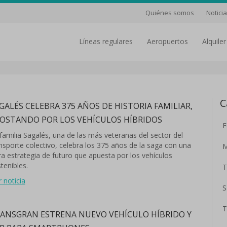
Quiénes somos
Notici
líneas regulares
aeropuertos
Alquil
C
GALÉS CELEBRA 375 AÑOS DE HISTORIA FAMILIAR,
OSTANDO POR LOS VEHÍCULOS HÍBRIDOS
F
familia Sagalés, una de las más veteranas del sector del
nsporte colectivo, celebra los 375 años de la saga con una
M
ra estrategia de futuro que apuesta por los vehículos
tenibles.
T
r noticia
S
T
ANSGRAN ESTRENA NUEVO VEHÍCULO HÍBRIDO Y