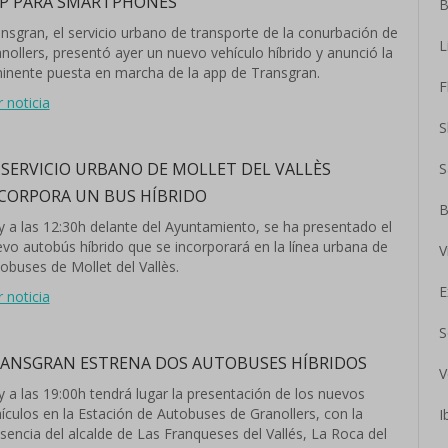
P PARA SMARTPHONES
B
nsgran, el servicio urbano de transporte de la conurbación de
L
nollers, presentó ayer un nuevo vehículo híbrido y anunció la
inente puesta en marcha de la app de Transgran.
F
r noticia
S
 SERVICIO URBANO DE MOLLET DEL VALLÈS
S
CORPORA UN BUS HÍBRIDO
B
 a las 12:30h delante del Ayuntamiento, se ha presentado el
vo autobús híbrido que se incorporará en la línea urbana de
V
obuses de Mollet del Vallès.
E
r noticia
S
ANSGRAN ESTRENA DOS AUTOBUSES HÍBRIDOS
V
 a las 19:00h tendrá lugar la presentación de los nuevos
ículos en la Estación de Autobuses de Granollers, con la
I
sencia del alcalde de Las Franqueses del Vallés, La Roca del