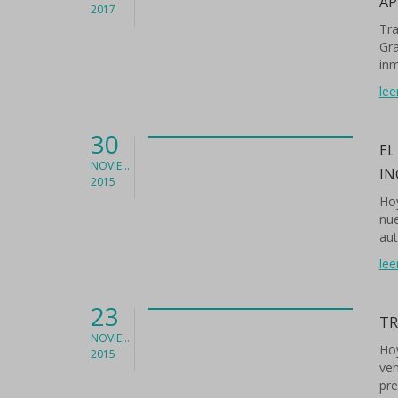
AP
2017
Tra
Gra
inm
lee
30
EL
NOVIEMBRE
IN
2015
Hoy
nue
aut
lee
23
TR
NOVIEMBRE
Hoy
2015
veh
pre