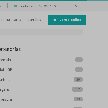
as
Contactar
900 13 00 14
ES
er de autocares
Turisbus
Venta online
ategorías
órmula 1
1
oto GP
1
urisme
39
agalés
402
ransgran
23