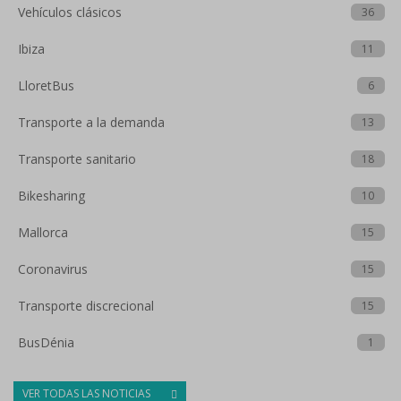
Vehículos clásicos
36
Ibiza
11
LloretBus
6
Transporte a la demanda
13
Transporte sanitario
18
Bikesharing
10
Mallorca
15
Coronavirus
15
Transporte discrecional
15
BusDénia
1
VER TODAS LAS NOTICIAS