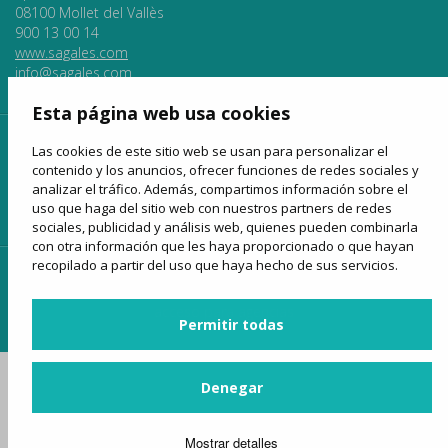
08100 Mollet del Vallès
900 13 00 14
www.sagales.com
info@sagales.com
Esta página web usa cookies
inicio
quiénes somos
fondos públicos
Las cookies de este sitio web se usan para personalizar el
contenido y los anuncios, ofrecer funciones de redes sociales y
líneas regulares
alquiler de autocares
turismo
analizar el tráfico. Además, compartimos información sobre el
uso que haga del sitio web con nuestros partners de redes
venta online
noticias
contactar
sociales, publicidad y análisis web, quienes pueden combinarla
con otra información que les haya proporcionado o que hayan
recopilado a partir del uso que haya hecho de sus servicios.
acceso clientes
acceso proveedores
acceso para agencias
Permitir todas
Denegar
Mostrar detalles