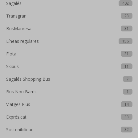
Sagalés
402
Transgran
23
BusManresa
31
Líneas regulares
156
Flota
31
Skibus
11
Sagalés Shopping Bus
7
Bus Nou Barris
1
Viatges Plus
14
Exprés.cat
33
Sostenibilidad
32