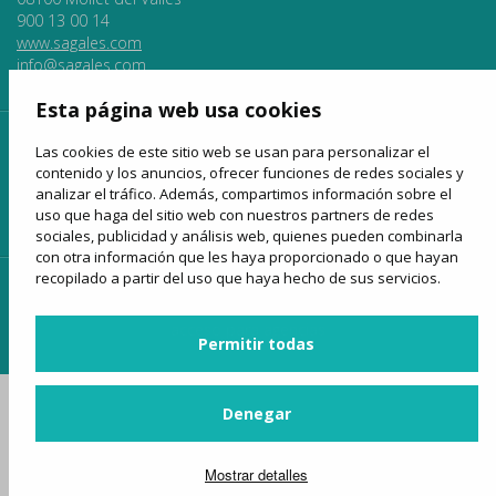
900 13 00 14
www.sagales.com
info@sagales.com
Esta página web usa cookies
inicio
quiénes somos
fondos públicos
Las cookies de este sitio web se usan para personalizar el
contenido y los anuncios, ofrecer funciones de redes sociales y
líneas regulares
alquiler de autocares
turismo
analizar el tráfico. Además, compartimos información sobre el
uso que haga del sitio web con nuestros partners de redes
venta online
noticias
contactar
sociales, publicidad y análisis web, quienes pueden combinarla
con otra información que les haya proporcionado o que hayan
recopilado a partir del uso que haya hecho de sus servicios.
acceso clientes
acceso proveedores
acceso para agencias
Permitir todas
Denegar
Mostrar detalles