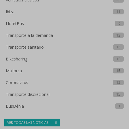
Ibiza
11
LloretBus
6
Transporte a la demanda
13
Transporte sanitario
18
Bikesharing
10
Mallorca
15
Coronavirus
15
Transporte discrecional
15
BusDénia
1
VER TODAS LAS NOTICIAS