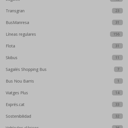
Transgran
23
BusManresa
31
Líneas regulares
156
Flota
31
Skibus
11
Sagalés Shopping Bus
7
Bus Nou Barris
1
Viatges Plus
14
Exprés.cat
33
Sostenibilidad
32
Vehículos clásicos
36