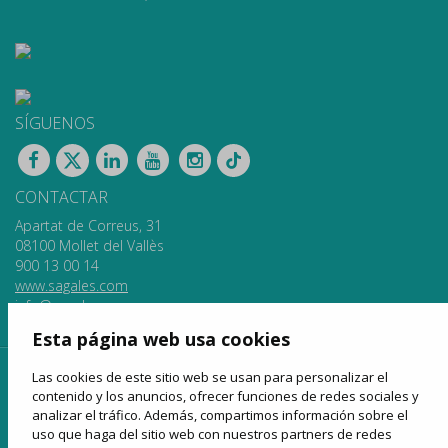
SÍGUENOS
CONTACTAR
Apartat de Correus, 31
08100 Mollet del Vallès
900 13 00 14
www.sagales.com
info@sagales.com
Esta página web usa cookies
Las cookies de este sitio web se usan para personalizar el
inicio
quiénes somos
fondos públicos
contenido y los anuncios, ofrecer funciones de redes sociales y
líneas regulares
alquiler de autocares
turismo
analizar el tráfico. Además, compartimos información sobre el
uso que haga del sitio web con nuestros partners de redes
venta online
noticias
contactar