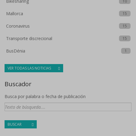
Bikesharing
10
Mallorca
15
Coronavirus
15
Transporte discrecional
15
BusDénia
1
VER TODAS LAS NOTICIAS
Buscador
Busca por palabra o fecha de publicación
BUSCAR