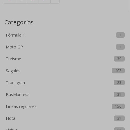
Categorías
Fórmula 1
1
Moto GP
1
Turisme
39
Sagalés
402
Transgran
23
BusManresa
31
Líneas regulares
156
Flota
31