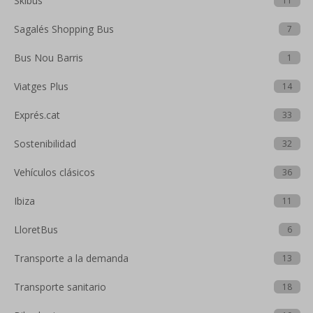
Skibus
11
Sagalés Shopping Bus
7
Bus Nou Barris
1
Viatges Plus
14
Exprés.cat
33
Sostenibilidad
32
Vehículos clásicos
36
Ibiza
11
LloretBus
6
Transporte a la demanda
13
Transporte sanitario
18