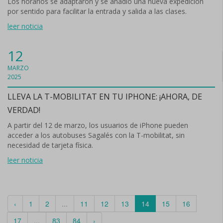
Los horarios se adaptaron y se añadió una nueva expedición
por sentido para facilitar la entrada y salida a las clases.
leer noticia
12
MARZO
2025
LLEVA LA T-MOBILITAT EN TU IPHONE: ¡AHORA, DE
VERDAD!
A partir del 12 de marzo, los usuarios de iPhone pueden
acceder a los autobuses Sagalés con la T-mobilitat, sin
necesidad de tarjeta física.
leer noticia
‹
1
2
...
11
12
13
14
15
16
17
...
83
84
›