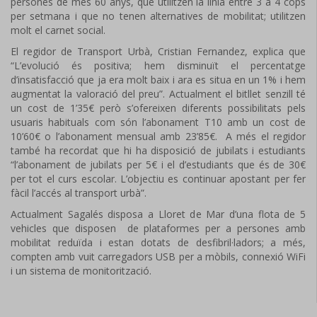
persones de més 60 anys, que utilitzen la línia entre 3 a 4 cops
per setmana i que no tenen alternatives de mobilitat; utilitzen
molt el carnet social.
El regidor de Transport Urbà, Cristian Fernandez, explica que
“L’evolució és positiva; hem disminuït el percentatge
d’insatisfacció que ja era molt baix i ara es situa en un 1% i hem
augmentat la valoració del preu”. Actualment el bitllet senzill té
un cost de 1’35€ però s’ofereixen diferents possibilitats pels
usuaris habituals com són l’abonament T10 amb un cost de
10’60€ o l’abonament mensual amb 23’85€. A més el regidor
també ha recordat que hi ha disposició de jubilats i estudiants
“l’abonament de jubilats per 5€ i el d’estudiants que és de 30€
per tot el curs escolar. L’objectiu es continuar apostant per fer
fàcil l’accés al transport urbà”.
Actualment Sagalés disposa a Lloret de Mar d’una flota de 5
vehicles que disposen de plataformes per a persones amb
mobilitat reduïda i estan dotats de desfibril·ladors; a més,
compten amb vuit carregadors USB per a mòbils, connexió WiFi
i un sistema de monitorització.