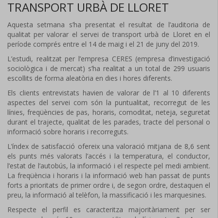
TRANSPORT URBÀ DE LLORET
Aquesta setmana s’ha presentat el resultat de l’auditoria de
qualitat per valorar el servei de transport urbà de Lloret en el
període comprés entre el 14 de maig i el 21 de juny del 2019.
L’estudi, realitzat per l’empresa CERES (empresa d’investigació
sociològica i de mercat) s’ha realitat a un total de 299 usuaris
escollits de forma aleatòria en dies i hores diferents.
Els clients entrevistats havien de valorar de l’1 al 10 diferents
aspectes del servei com són la puntualitat, recorregut de les
línies, freqüències de pas, horaris, comoditat, neteja, seguretat
durant el trajecte, qualitat de les parades, tracte del personal o
informació sobre horaris i recorreguts.
L’índex de satisfacció ofereix una valoració mitjana de 8,6 sent
els punts més valorats l’accés i la temperatura, el conductor,
l’estat de l’autobús, la informació i el respecte pel medi ambient.
La freqüència i horaris i la informació web han passat de punts
forts a prioritats de primer ordre i, de segon ordre, destaquen el
preu, la informació al telèfon, la massificació i les marquesines.
Respecte el perfil es caracteritza majoritàriament per ser