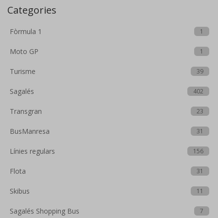
Categories
Fòrmula 1
1
Moto GP
1
Turisme
39
Sagalés
402
Transgran
23
BusManresa
31
Línies regulars
156
Flota
31
Skibus
11
Sagalés Shopping Bus
7