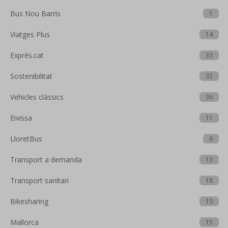
Bus Nou Barris
1
Viatges Plus
14
Exprés.cat
33
Sostenibilitat
32
Vehicles clàssics
36
Eivissa
11
LloretBus
6
Transport a demanda
13
Transport sanitari
18
Bikesharing
10
Mallorca
15