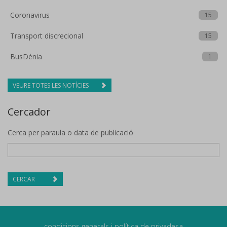
Coronavirus
15
Transport discrecional
15
BusDénia
1
VEURE TOTES LES NOTÍCIES
Cercador
Cerca per paraula o data de publicació
CERCAR
condicions generals i política de privadesa