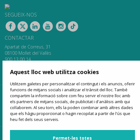
SEGUEIX-NOS
CONTACTAR
Apartat de Correus, 31
08100 Mollet del Vallès
900 13 00 14
www.sagales.com
Aquest lloc web utilitza cookies
info@sagales.com
Utilitzem galetes per personalitzar el contingut i els anuncis, oferir
funcions de mitjans socials i analitzar el trànsit del lloc. També
inici
qui som
fons públics
línies regulars
compartim la informació sobre com feu servir el nostre lloc amb
els partners de mitjans socials, de publicitat i d'anàlisis amb qui
lloguer d'autocars
turisme
venda online
notícies
col·laborem. Al seu torn, ells la poden combinar amb altres dades
que els hàgiu proporcionat o hagin recopilat a partir de l'ús que
contactar
heu fet dels seus serveis.
accés clients
accés proveïdors
accés per a agències
Permet-les totes