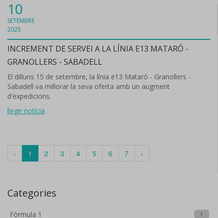
10
SETEMBRE
2025
INCREMENT DE SERVEI A LA LÍNIA E13 MATARÓ -
GRANOLLERS - SABADELL
El dilluns 15 de setembre, la línia e13 Mataró - Granollers -
Sabadell va millorar la seva oferta amb un augment
d'expedicions.
llegir notícia
‹
1
2
3
4
5
6
7
›
Categories
Fòrmula 1
1