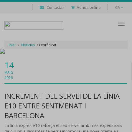
Contactar
Venda online
CA
Despl
naveg
inici
Notícies
Exprés.cat
14
MAIG
2026
INCREMENT DEL SERVEI DE LA LÍNIA
E10 ENTRE SENTMENAT I
BARCELONA
La línia exprés e10 reforça el seu servei amb més expedicions
de dilluns a dissabtes feiners i incorpora una nova oferta els