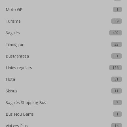
Moto GP
1
Turisme
39
Sagalés
402
Transgran
23
BusManresa
31
Línies regulars
156
Flota
31
Skibus
11
Sagalés Shopping Bus
7
Bus Nou Barris
1
Viatges Plus
14