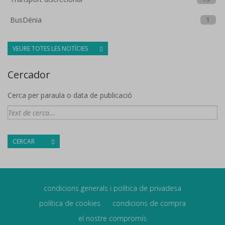
BusDénia
1
VEURE TOTES LES NOTÍCIES
Cercador
Cerca per paraula o data de publicació
CERCAR
condicions generals i política de privadesa
política de cookies
condicions de compra
el nostre compromís