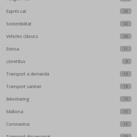
Exprés.cat
33
Sostenibilitat
32
Vehicles clàssics
36
Eivissa
11
LloretBus
6
Transport a demanda
13
Transport sanitari
18
Bikesharing
10
Mallorca
15
Coronavirus
15
Transport discrecional
15