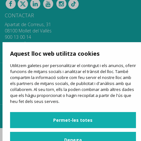
CONTACTAR
Apartat de Correus, 31
08100 Mollet del Vallès
900 13 00 14
www.sagales.com
info@sagales.com
Aquest lloc web utilitza cookies
Utilitzem galetes per personalitzar el contingut i els anuncis, oferir
funcions de mitjans socials i analitzar el trànsit del lloc. També
inici
qui som
fons públics
línies regulars
compartim la informació sobre com feu servir el nostre lloc amb
lloguer d'autocars
turisme
venda online
notícies
els partners de mitjans socials, de publicitat i d'anàlisis amb qui
col·laborem. Al seu torn, ells la poden combinar amb altres dades
contactar
que els hàgiu proporcionat o hagin recopilat a partir de l'ús que
heu fet dels seus serveis.
accés clients
accés proveïdors
accés per a agències
Permet-les totes
Denega