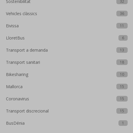
Sostenibilitat
32
Vehicles clàssics
36
Eivissa
11
LloretBus
6
Transport a demanda
13
Transport sanitari
18
Bikesharing
10
Mallorca
15
Coronavirus
15
Transport discrecional
15
BusDénia
1