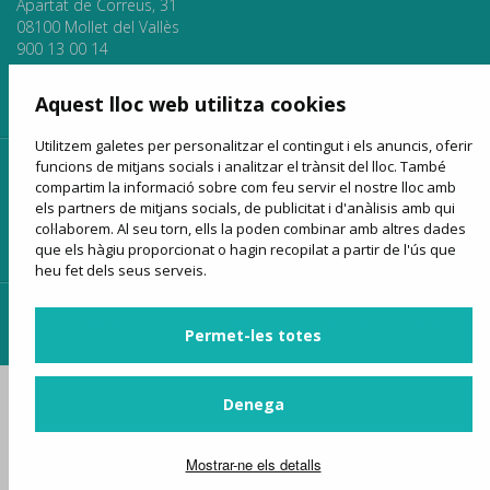
Apartat de Correus, 31
08100 Mollet del Vallès
900 13 00 14
www.sagales.com
info@sagales.com
Aquest lloc web utilitza cookies
Utilitzem galetes per personalitzar el contingut i els anuncis, oferir
funcions de mitjans socials i analitzar el trànsit del lloc. També
inici
qui som
fons públics
línies regulars
compartim la informació sobre com feu servir el nostre lloc amb
els partners de mitjans socials, de publicitat i d'anàlisis amb qui
lloguer d'autocars
turisme
venda online
notícies
col·laborem. Al seu torn, ells la poden combinar amb altres dades
contactar
que els hàgiu proporcionat o hagin recopilat a partir de l'ús que
heu fet dels seus serveis.
accés clients
accés proveïdors
accés per a agències
Permet-les totes
Denega
Mostrar-ne els detalls