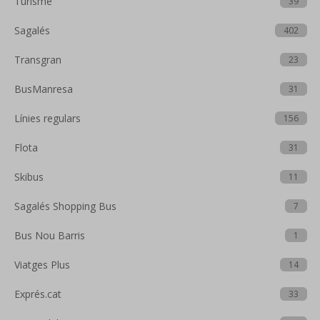
Turisme
39
Sagalés
402
Transgran
23
BusManresa
31
Línies regulars
156
Flota
31
Skibus
11
Sagalés Shopping Bus
7
Bus Nou Barris
1
Viatges Plus
14
Exprés.cat
33