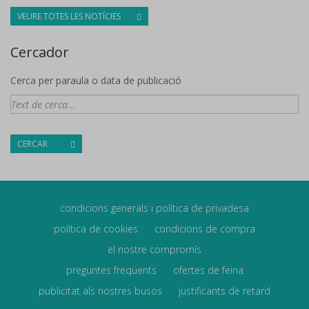
VEURE TOTES LES NOTÍCIES
Cercador
Cerca per paraula o data de publicació
CERCAR
condicions generals i política de privadesa
política de cookies
condicions de compra
el nostre compromís
preguntes freqüents
ofertes de feina
publicitat als nostres busos
justificants de retard