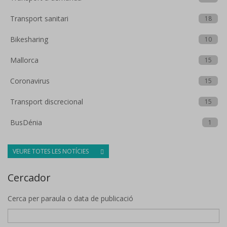
Transport sanitari
18
Bikesharing
10
Mallorca
15
Coronavirus
15
Transport discrecional
15
BusDénia
1
VEURE TOTES LES NOTÍCIES
Cercador
Cerca per paraula o data de publicació