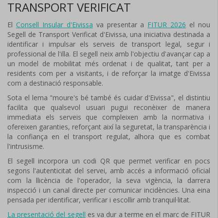
TRANSPORT VERIFICAT
El
Consell Insular d'Eivissa
va presentar a
FITUR 2026
el nou
Segell de Transport Verificat d'Eivissa, una iniciativa destinada a
identificar i impulsar els serveis de transport legal, segur i
professional de l'illa. El segell neix amb l'objectiu d'avançar cap a
un model de mobilitat més ordenat i de qualitat, tant per a
residents com per a visitants, i de reforçar la imatge d'Eivissa
com a destinació responsable.
Sota el lema "moure's bé també és cuidar d'Eivissa", el distintiu
facilita que qualsevol usuari pugui reconèixer de manera
immediata els serveis que compleixen amb la normativa i
ofereixen garanties, reforçant així la seguretat, la transparència i
la confiança en el transport regulat, alhora que es combat
l'intrusisme.
El segell incorpora un codi QR que permet verificar en pocs
segons l'autenticitat del servei, amb accés a informació oficial
com la llicència de l'operador, la seva vigència, la darrera
inspecció i un canal directe per comunicar incidències. Una eina
pensada per identificar, verificar i escollir amb tranquil·litat.
La presentació del segell
es va dur a terme en el marc de FITUR