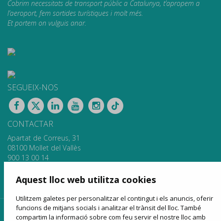
Cobrim necessitats de transport públic a Catalunya, t’apropem a
l’aeroport, fem sortides turístiques i molt més.
Et portem on vulguis anar.
SEGUEIX-NOS
CONTACTAR
Apartat de Correus, 31
08100 Mollet del Vallès
900 13 00 14
www.sagales.com
info@sagales.com
Aquest lloc web utilitza cookies
Utilitzem galetes per personalitzar el contingut i els anuncis, oferir
funcions de mitjans socials i analitzar el trànsit del lloc. També
inici
qui som
fons públics
línies regulars
compartim la informació sobre com feu servir el nostre lloc amb