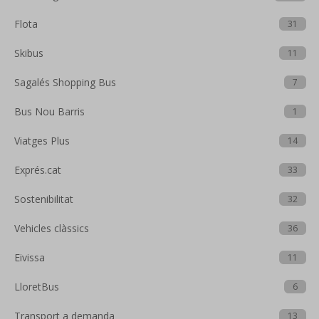
Flota
31
Skibus
11
Sagalés Shopping Bus
7
Bus Nou Barris
1
Viatges Plus
14
Exprés.cat
33
Sostenibilitat
32
Vehicles clàssics
36
Eivissa
11
LloretBus
6
Transport a demanda
13