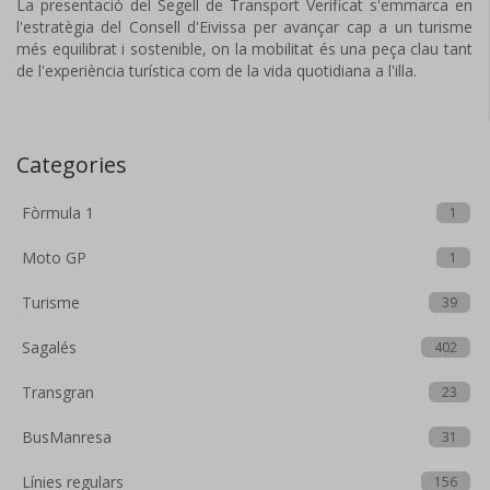
La presentació del Segell de Transport Verificat s'emmarca en
l'estratègia del Consell d'Eivissa per avançar cap a un turisme
més equilibrat i sostenible, on la mobilitat és una peça clau tant
de l'experiència turística com de la vida quotidiana a l'illa.
Categories
Fòrmula 1
1
Moto GP
1
Turisme
39
Sagalés
402
Transgran
23
BusManresa
31
Línies regulars
156