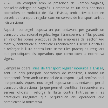
2026 i va comptar amb la presència de Ramon Sagalés,
conseller delegat de Sagalés. L'empresa és un dels principals
operadors de mobilitat de l’illa d’Eivissa, amb activitat tant en
serveis de transport regular com en serveis de transport turístic
i discrecional.
Aquest nou segell suposa un pas endavant per garantir un
transport discrecional regulat, legal i transparent a l’illa, posant
en valor les bones pràctiques de les empreses del sector. Així
mateix, contribueix a identificar i reconèixer els serveis oficials i
a reforçar la lluita contra l’intrusisme i les pràctiques irregulars
que perjudiquen els operadors que compleixen la normativa
vigent.
L'empresa opera
línies de transport regular interurbà a Eivissa
,
sent un dels principals operadors de mobilitat, i manté un
compromís ferm amb un model de transport legal, professional
i respectuós. Aquest nou segell suposa un pas endavant per al
transport discrecional, ja que permet identificar i reconèixer els
serveis oficials i reforça la lluita contra l'intrusisme i les
pràctiques irregulars que perjudiquen els operadors que
compleixen la normativa.