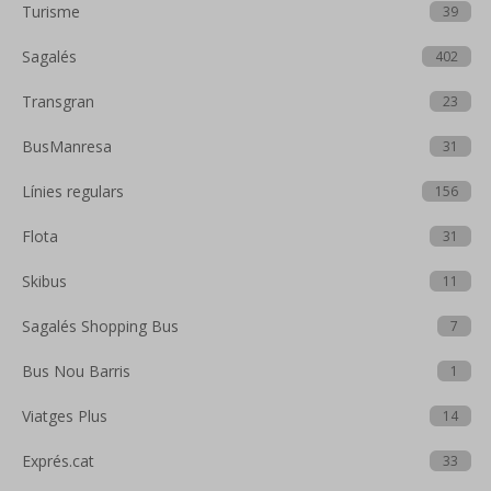
Turisme
39
Sagalés
402
Transgran
23
BusManresa
31
Línies regulars
156
Flota
31
Skibus
11
Sagalés Shopping Bus
7
Bus Nou Barris
1
Viatges Plus
14
Exprés.cat
33