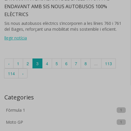
ENDAVANT AMB SIS NOUS AUTOBUSOS 100%
ELÈCTRICS
Sis nous autobusos elèctrics s’incorporen a les línies 760 i 761
del Bages, reforçant una mobilitat més sostenible i eficient.
llegir notícia
‹
1
2
3
4
5
6
7
8
...
113
114
›
Categories
Fòrmula 1
1
Moto GP
1