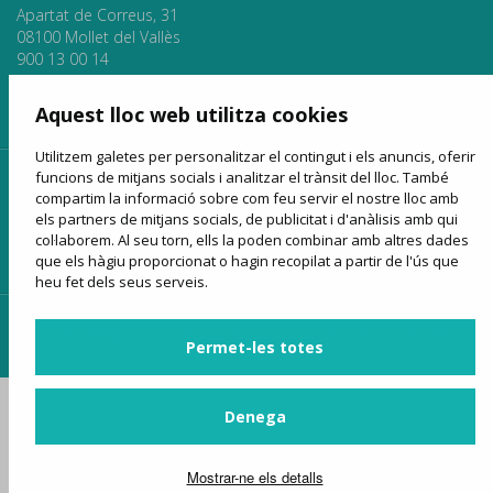
Apartat de Correus, 31
08100 Mollet del Vallès
900 13 00 14
www.sagales.com
info@sagales.com
Aquest lloc web utilitza cookies
Utilitzem galetes per personalitzar el contingut i els anuncis, oferir
funcions de mitjans socials i analitzar el trànsit del lloc. També
inici
qui som
fons públics
línies regulars
compartim la informació sobre com feu servir el nostre lloc amb
els partners de mitjans socials, de publicitat i d'anàlisis amb qui
lloguer d'autocars
turisme
venda online
notícies
col·laborem. Al seu torn, ells la poden combinar amb altres dades
contactar
que els hàgiu proporcionat o hagin recopilat a partir de l'ús que
heu fet dels seus serveis.
accés clients
accés proveïdors
accés per a agències
Permet-les totes
Denega
Mostrar-ne els detalls