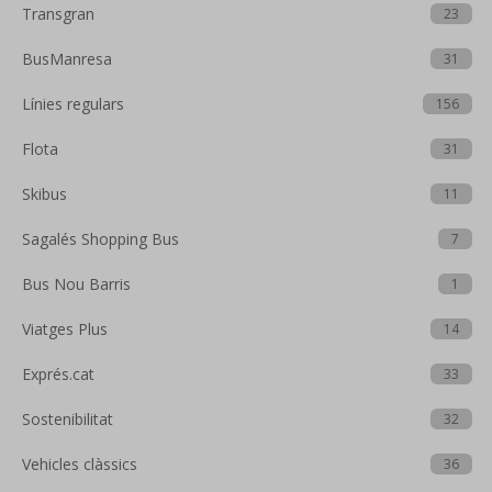
Transgran
23
BusManresa
31
Línies regulars
156
Flota
31
Skibus
11
Sagalés Shopping Bus
7
Bus Nou Barris
1
Viatges Plus
14
Exprés.cat
33
Sostenibilitat
32
Vehicles clàssics
36