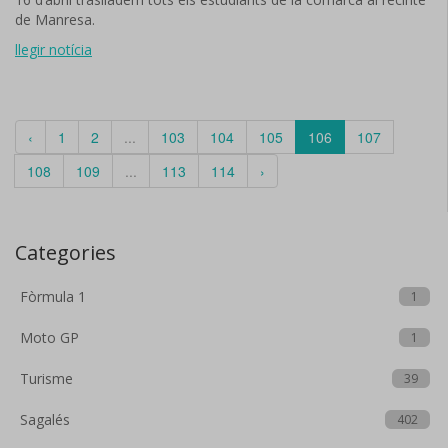
de Manresa.
llegir notícia
‹
1
2
...
103
104
105
106
107
108
109
...
113
114
›
Categories
Fòrmula 1
1
Moto GP
1
Turisme
39
Sagalés
402