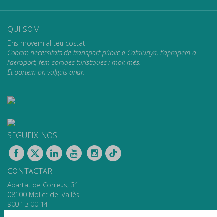
QUI SOM
Ens movem al teu costat
Cobrim necessitats de transport públic a Catalunya, t’apropem a
l’aeroport, fem sortides turístiques i molt més.
Et portem on vulguis anar.
SEGUEIX-NOS
CONTACTAR
Apartat de Correus, 31
08100 Mollet del Vallès
900 13 00 14
www.sagales.com