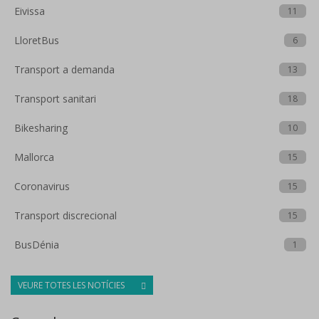
Eivissa
11
LloretBus
6
Transport a demanda
13
Transport sanitari
18
Bikesharing
10
Mallorca
15
Coronavirus
15
Transport discrecional
15
BusDénia
1
VEURE TOTES LES NOTÍCIES